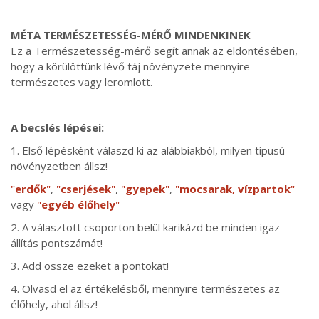
MÉTA TERMÉSZETESSÉG-MÉRŐ MINDENKINEK
Ez a Természetesség-mérő segít annak az eldöntésében,
hogy a körülöttünk lévő táj növényzete mennyire
természetes vagy leromlott.
A becslés lépései:
1. Első lépésként válaszd ki az alábbiakból, milyen típusú
növényzetben állsz!
"
erdők
"
,
"
cserjések
"
,
"
gyepek
"
,
"
mocsarak, vízpartok
"
vagy
"
egyéb élőhely
"
2. A választott csoporton belül karikázd be minden igaz
állítás pontszámát!
3. Add össze ezeket a pontokat!
4. Olvasd el az értékelésből, mennyire természetes az
élőhely, ahol állsz!