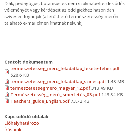
Diák, pedagógus, botanikus és nem szakmabeli érdeklődők
véleményét vagy kérdéseit az eddigiekhez hasonlóan
szívesen fogadjuk (a letölthető természetesség mérőn
található e-mail címen írhatnak nekünk).
Csatolt dokumentum
termeszetesseg_mero_feladatlap_fekete-feher.pdf
528.6 KB
termeszetesseg_mero_feladatlap_szines.pdf
1.48 MB
termeszetessegmero_magyar_12.pdf
313.49 KB
Természetesség_mérő_ismertetés_03.pdf
143.84 KB
Teachers_guide_English.pdf
73.72 KB
Kapcsolódó oldalak
Élőhelyhatározó
Írásaink