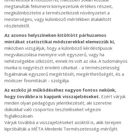
megtanulták felismerni környezetünk értékes részeit,
megkülönböztetni a természetközeli növényzetet a
mesterséges, vagy különböző mértékben átalakított
részletektől.
Az azonos helyszíneken kitöltött párhuzamos
mintákat statisztikai módszerekkel elemezzük ki,
miközben vizsgáljuk, hogy a különböző kérdéstípusok
megválaszolása mennyire volt egyszerű, vagy ha
nehézségekbe ütközött, ennek mi volt az oka. A tudományos
munka is nagyrészt eredeti célunkat - a természetesség
fogalmának egyszerű megértését, megérthetőségét, és a
módszer finomítását - szolgálja.
Az eszköz jó működéséhez nagyon fontos nekünk,
hogy továbbra is kapjunk visszajelzéseket.
Ezért várjuk
minden olyan pedagógus jelentkezését, aki szeretne
diákokkal való csoportos teszteléseket végezni
foglalkozásain.
Várjuk továbbá a visszajelzéseket azoktól is, akik terepen
kipróbálták a MÉTA Mindenki Természetesség-mérőjét.