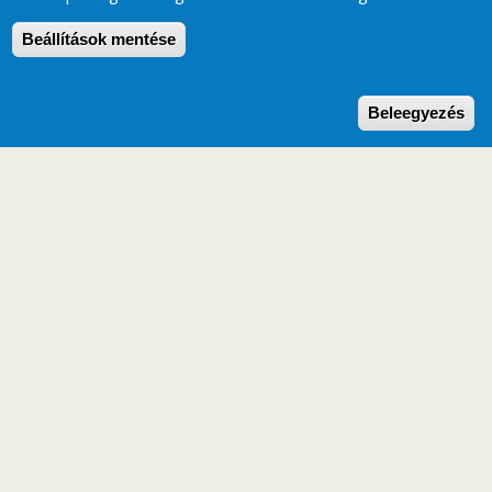
Beállítások mentése
W
Beleegyezés