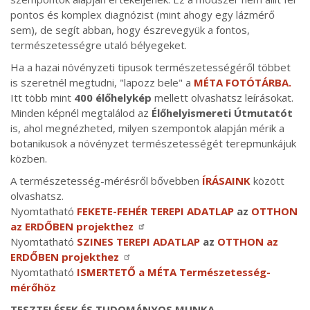
pontos és komplex diagnózist (mint ahogy egy lázmérő
sem), de segít abban, hogy észrevegyük a fontos,
természetességre utaló bélyegeket.
Ha a hazai növényzeti tipusok természetességéről többet
is szeretnél megtudni, "lapozz bele" a
MÉTA FOTÓTÁRBA.
Itt több mint
400 élőhelykép
mellett olvashatsz leírásokat.
Minden képnél megtalálod az
Élőhelyismereti Útmutatót
is, ahol megnézheted, milyen szempontok alapján mérik a
botanikusok a növényzet természetességét terepmunkájuk
közben.
A természetesség-mérésről bővebben
ÍRÁSAINK
között
olvashatsz.
Nyomtatható
FEKETE-FEHÉR TEREPI ADATLAP
az
OTTHON
az ERDŐBEN projekthez
Nyomtatható
SZINES TEREPI ADATLAP
az
OTTHON az
ERDŐBEN projekthez
Nyomtatható
ISMERTETŐ a MÉTA Természetesség-
mérőhöz
TESZTELÉSEK ÉS TUDOMÁNYOS MUNKA