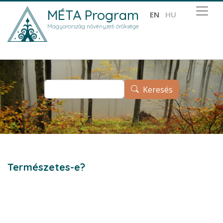
Ugrás a tartalomra
MÉTA Program
EN
HU
Magyarország növényzeti öröksége
Keresés
Keresés
Természetes-e?