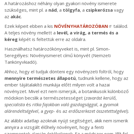
A határozáshoz néhány olyan gyakori növény ismerete
szükséges, mint pl. a
nád
, a
tölgyfa
, a
csipkerózsa
vagy
az
akác
.
Ezek képeit ebben a kis
NÖVÉNYHATÁROZÓBAN
találod.
A teljes növény mellett a
levél, a virág, a termés és a
kéreg
képét is feltettük erre az oldalra.
Használhatsz határozókönyveket is, mint pl. Simon-
Seregélyes: Növényismeret című könyvét (Nemzeti
Tankönyvkiadó).
Ahhoz, hogy el tudjuk dönteni egy növényzeti foltról, hogy
mennyire természetes állapotú
, tudnunk kellene, hogy az
ember tájátalakító munkája előtt milyen volt a hazai
növényzet. Mivel ezt nem ismerjük, a botanikusok különböző
módokon becslik a természetességet (
zavarást kerülő
,
specialista
és
ritka fajokban való gazdagsággal
, a
gyomok
alárendeltségével
, a
gyep-
és az
erdőszerkezet összetettségével).
Az alábbi adatlap azoknak nyújt segítséget, akik nem ismerik
annyira a vizsgált élőhely növényeit, hogy a fenti
szempontok alapján értékeljenek. Ez a módszer nem állít fel