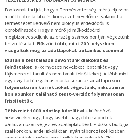
Fontosnak tartjuk, hogy a Természetesség-mérő eljusson
minél több iskolába és környezeti nevelőhöz, valamint a
természetet kedvelő nem biológus érdeklődők is
kipróbálhassák. Hogy a mérő jó működéséről
megbizonyosodjunk, az ország számos pontján végeztünk
teszteléseket.
Először több, mint 200 helyszínen
vizsgáltuk meg az adatlapokat botanikus szemmel.
Ezután a tesztelésbe bevontunk diákokat és
felnőtteket is
(környezeti nevelőket, botanikát vagy
tájismeretet tanult és nem tanult felnőtteket). A több mint
egy évig tartó izgalmas munka során az
adatlapokon
folyamatosan korrekciókat végeztünk, miközben a
honlapunkon található teszt-verziót folyamatosan
frissítettük
.
Több mint 1000 adatlap készült el
a különböző
helyszíneken úgy, hogy kisebb-nagyobb csoportok
párhuzamosan végeztek adatlapkitöltést. A diákok biológia
szakkörökön, erdei iskolákban, nyári táborozások közben
ismerkedtek a módszerrel, miközben sokan közülük