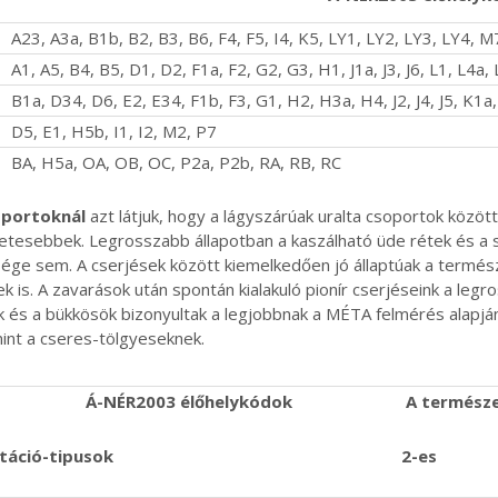
A23, A3a, B1b, B2, B3, B6, F4, F5, I4, K5, LY1, LY2, LY3, LY4, M
A1, A5, B4, B5, D1, D2, F1a, F2, G2, G3, H1, J1a, J3, J6, L1, L4
B1a, D34, D6, E2, E34, F1b, F3, G1, H2, H3a, H4, J2, J4, J5, K1a
D5, E1, H5b, I1, I2, M2, P7
BA, H5a, OA, OB, OC, P2a, P2b, RA, RB, RC
oportoknál
azt látjuk, hogy a lágyszárúak uralta csoportok közöt
szetesebbek. Legrosszabb állapotban a kaszálható üde rétek és a
e sem. A cserjések között kiemelkedően jó állaptúak a termés
 is. A zavarások után spontán kialakuló pionír cserjéseink a legr
 és a bükkösök bizonyultak a legjobbnak a MÉTA felmérés alapjá
mint a cseres-tölgyeseknek.
Á-NÉR2003 élőhelykódok
A természe
táció-tipusok
2-es