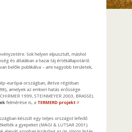
vényzetére. Sok helyen elpusztult, máshol
ég és általában a hazai táj értékállapotáról.
an belőle publikálva – ami nagyobb területek,
ép-európai országban, illetve régióban
998), amelyek az emberi hatás erőssége
k (pl. SCHIRMER 1999, STEINMEYER 2003, BRASSEL
ek
felmérése is, a
TERMERD projekt
zágban készült egy teljes országot lefedő
 értékelték a gyepeket (MÄGI & LUTSAR 2001).
 alapját azonban kizárólag az ún. Vörös listás