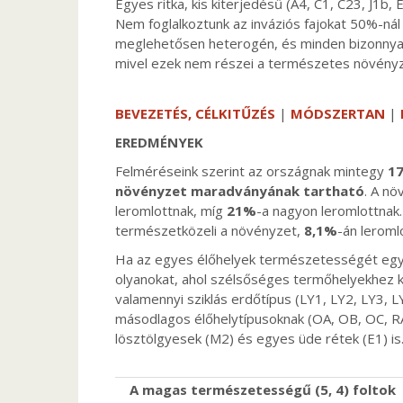
Egyes ritka, kis kiterjedésű (A4, C1, C23, J1b,
Nem foglalkoztunk az inváziós fajokat 50%-ná
meglehetősen heterogén, és minden bizonnyal
mivel ezek nem részei a természetes növényz
BEVEZETÉS, CÉLKITŰZÉS
|
MÓDSZERTAN
|
EREDMÉNYEK
Felméréseink szerint az országnak mintegy
1
növényzet maradványának tartható
. A n
leromlottnak, míg
21%
-a nagyon leromlottnak
természetközeli a növényzet,
8,1%
-án leroml
Ha az egyes élőhelyek természetességét egy
olyanokat, ahol szélsőséges termőhelyekhez ke
valamennyi sziklás erdőtípus (LY1, LY2, LY3, 
másodlagos élőhelytípusoknak (OA, OB, OC, RA,
lösztölgyesek (M2) és egyes üde rétek (E1) is
A magas természetességű (5, 4) foltok