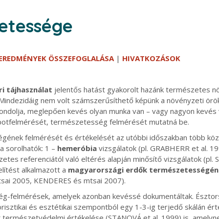
etessége
EREDMÉNYEK ÖSSZEFOGLALÁSA
|
HIVATKOZÁSOK
i tájhasználat
jelentős hatást gyakorolt hazánk természetes nö
 Mindezidáig nem volt számszerűsíthető képünk a növényzeti öröks
gondolja, meglepően kevés olyan munka van – vagy nagyon kevés v
apotfelmérését, természetesség felmérését mutatná be.
égének felmérését és értékelését az utóbbi időszakban több köz
a sorolhatók: 1 –
hemeróbia
vizsgálatok (pl. GRABHERR et al. 1
mészetes referenciától való eltérés alapján minősítő vizsgálato
ítést alkalmazott a
magyarországi erdők természetességén
sai 2005, KENDERES és mtsai 2007).
ség-felmérések, amelyek azonban kevéssé dokumentáltak. Észtors
florisztikai és esztétikai szempontból egy 1-3-ig terjedő skálán
k természetvédelmi értékelése (STANOVÁ et al. 1999) is, amelynek