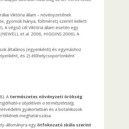
ráliai Viktória állam – növényzetének
, gyomok hiánya, foltméret) szerint kellett
. A végső cél Viktória állam esetén egy
k (NEWELL et al. 2006, HIGGINS 2006). A
usok általános (egyenkénti) és egymáshoz
elyenként, és 2) élőhelycsoportonként
8). A
természetes növényzeti örökség
zsgálható-e objektíven a természetesség,
zetvédelmi gyakorlatban és a botanikusok
mértékének meghatározása.
ely-állományra egy
ötfokozatú skála szerint