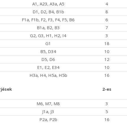
A1, A23, A3a, A5
4
D1, D2, B4, B1b
8
F1a, F1b, F2, F3, F4, F5, B6
6
B1a, B2, B3
7
G2, G3, H1, H2, I4
3
G1
18
B5, D34
10
D5, D6
12
E1, E2, E34
10
H3a, H4, H5a, H5b
16
rjések
2-es
M6, M7, M8
3
J1a, J3
5
P2a, P2b
16