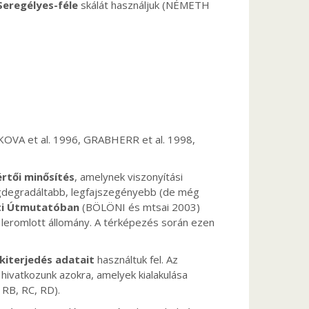
eregélyes-féle
skálát használjuk (NÉMETH
OVA et al. 1996, GRABHERR et al. 1998,
rtői minősítés
, amelynek viszonyítási
egdegradáltabb, legfajszegényebb (de még
ti Útmutatóban
(BÖLÖNI és mtsai 2003)
 leromlott állomány. A térképezés során ezen
kiterjedés adatait
használtuk fel. Az
hivatkozunk azokra, amelyek kialakulása
 RB, RC, RD).