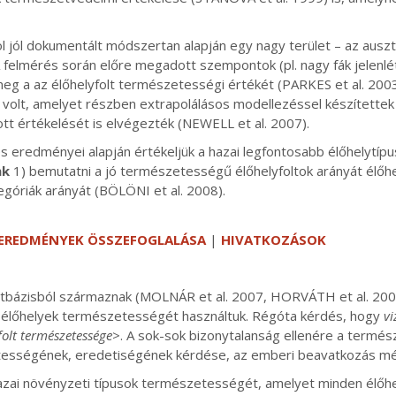
ol jól dokumentált módszertan alapján egy nagy terület – az auszt
elmérés során előre megadott szempontok (pl. nagy fák jelenléte
eg a az élőhelyfolt természetességi értékét (PARKES et al. 2003)
 volt, amelyet részben extrapolálásos modellezéssel készítette
tt értékelését is elvégezték (NEWELL et al. 2007).
 eredményei alapján értékeljük a hazai legfontosabb élőhelytíp
nk
1) bemutatni a jó természetességű élőhelyfoltok arányát élőh
góriák arányát (BÖLÖNI et al. 2008).
EREDMÉNYEK ÖSSZEFOGLALÁSA
|
HIVATKOZÁSOK
tbázisból származnak (MOLNÁR et al. 2007, HORVÁTH et al. 200
z élőhelyek természetességét használtuk. Régóta kérdés, hogy
vi
olt természetessége
>. A sok-sok bizonytalanság ellenére a termés
zetességének, eredetiségének kérdése, az emberi beavatkozás 
azai növényzeti típusok természetességét, amelyet minden élőh