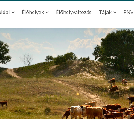
ation
Élőhelyváltozás
oldal
Élőhelyek
Tájak
PNV