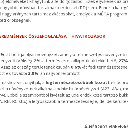
 E5) élőhelyeket kihagytunk a feldolgozásból. Ezek egyikének az or
l nagyobb arányban tartalmazó erdőkkel (RD) sem. Ennek a kategó
 nagy arányban tartalmaz akácosokat, amelyek a MÉTA program p
eti örökségnek.
EREDMÉNYEK ÖSSZEFOGLALÁSA
|
HIVATKOZÁSOK
7%
-át borítja olyan növényzet, amely a természetes növényzeti 
övényzeti örökség
2%
-a természetes állapotúnak tekinthető,
27%
. Azaz az ország területének csupán
0,6%
-át fedi természetesne
ott és további
3,0%
-án nagyon leromlott.
máshoz viszonyítjuk, a
legtermészetesebbek között
elsősorba
ll a növényzetnek alkalmazkodnia: hínárnövényzet (A23, A3a), moc
LY4). Ebből a szempontból kivételt az üde erdők közé tartozó bükk
 RB, RC stb.) a legrosszabb a természetessége, de ide kerültek p
.
Á-NÉR2003 élőhelyk