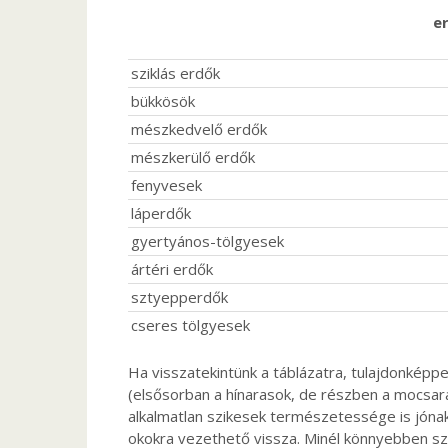
e
sziklás erdők
bükkösök
mészkedvelő erdők
mészkerülő erdők
fenyvesek
láperdők
gyertyános-tölgyesek
ártéri erdők
sztyepperdők
cseres tölgyesek
Ha visszatekintünk a táblázatra, tulajdonkép
(elsősorban a hínarasok, de részben a mocsar
alkalmatlan szikesek természetessége is jóna
okokra vezethető vissza. Minél könnyebben sz