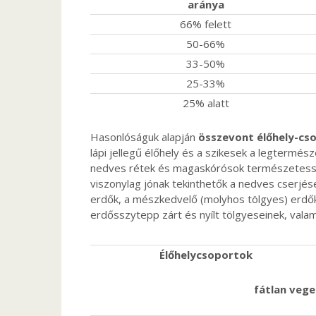
aránya
66% felett
50-66%
33-50%
25-33%
25% alatt
Hasonlóságuk alapján
összevont élőhely-cs
lápi jellegű élőhely és a szikesek a legtermé
nedves rétek és magaskórósok természetesség
viszonylag jónak tekinthetők a nedves cserjések
erdők, a mészkedvelő (molyhos tölgyes) erdők
erdősszytepp zárt és nyílt tölgyeseinek, vala
Élőhelycsoportok
fátlan vege