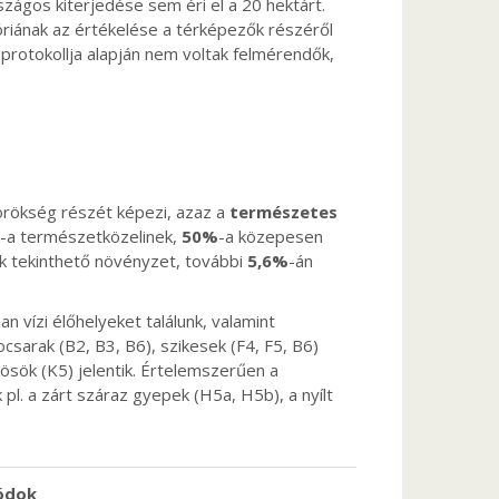
szágos kiterjedése sem éri el a 20 hektárt.
riának az értékelése a térképezők részéről
rotokollja alapján nem voltak felmérendők,
örökség részét képezi, azaz a
természetes
-a természetközelinek,
50%
-a közepesen
k tekinthető növényzet, további
5,6%
-án
n vízi élőhelyeket találunk, valamint
sarak (B2, B3, B6), szikesek (F4, F5, B6)
ösök (K5) jelentik. Értelemszerűen a
l. a zárt száraz gyepek (H5a, H5b), a nyílt
ódok