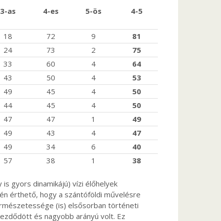
3-as
4-es
5-ös
4-5
18
72
9
81
24
73
2
75
33
60
4
64
43
50
4
53
49
45
4
50
44
45
4
50
47
47
1
49
49
43
4
47
49
34
6
40
57
38
1
38
s gyors dinamikájú) vízi élőhelyek
én érthető, hogy a szántóföldi művelésre
rmészetessége (is) elsősorban történeti
kezdődött és nagyobb arányú volt. Ez