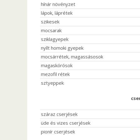
hínár növényzet
lápok, láprétek
szikesek
mocsarak
sziklagyepek
nyílt homoki gyepek
mocsárrétek, magassásosok
magaskórósok
mezofil rétek
sztyeppek
cse
száraz cserjések
üde és vizes cserjések
pionír cserjések