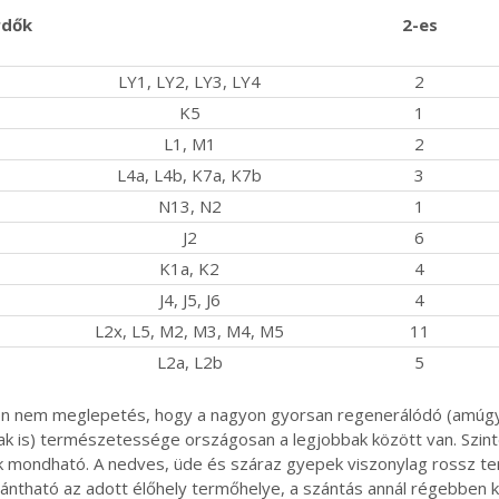
rdők
2-es
LY1, LY2, LY3, LY4
2
K5
1
L1, M1
2
L4a, L4b, K7a, K7b
3
N13, N2
1
J2
6
K1a, K2
4
J4, J5, J6
4
L2x, L5, M2, M3, M4, M5
11
L2a, L2b
5
pen nem meglepetés, hogy a nagyon gyorsan regenerálódó (amúgy i
ak is) természetessége országosan a legjobbak között van. Szint
k mondható. A nedves, üde és száraz gyepek viszonylag rossz te
ántható az adott élőhely termőhelye, a szántás annál régebben 