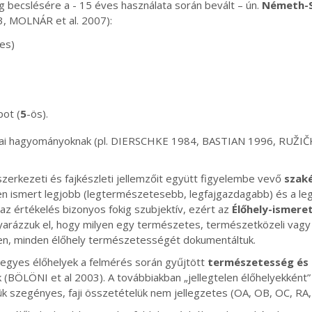
becslésére a - 15 éves használata során bevált – ún.
Németh-S
, MOLNÁR et al. 2007):
es)
pot (
5
-ös).
ópai hagyományoknak (pl. DIERSCHKE 1984, BASTIAN 1996, RUŽIČK
zerkezeti és fajkészleti jellemzőit együtt figyelembe vevő
szaké
ben ismert legjobb (legtermészetesebb, legfajgazdagabb) és a l
z az értékelés bizonyos fokig szubjektív, ezért az
Élőhely-ismere
yarázzuk el, hogy milyen egy természetes, természetközeli vagy
en, minden élőhely természetességét dokumentáltuk.
egyes élőhelyek a felmérés során gyűjtött
természetesség és 
(BÖLÖNI et al 2003). A továbbiakban „jellegtelen élőhelyekként” 
ük szegényes, faji összetételük nem jellegzetes (OA, OB, OC, RA,