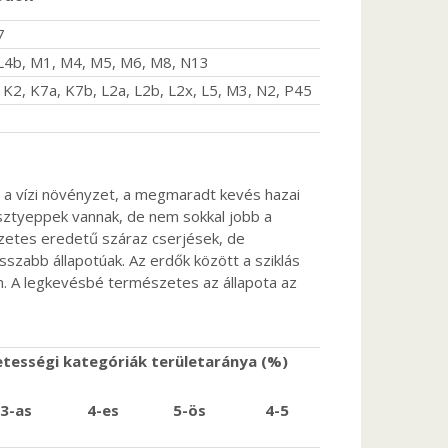
7
a, L4b, M1, M4, M5, M6, M8, N13
, K2, K7a, K7b, L2a, L2b, L2x, L5, M3, N2, P45
t a vízi növényzet, a megmaradt kevés hazai
 sztyeppek vannak, de nem sokkal jobb a
zetes eredetű száraz cserjések, de
osszabb állapotúak. Az erdők között a sziklás
n. A legkevésbé természetes az állapota az
tességi kategóriák területaránya (%)
3-as
4-es
5-ös
4-5