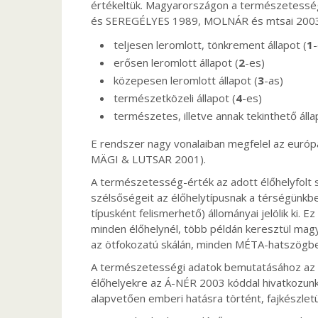
értékeltük. Magyarországon a természetesség 
és SEREGÉLYES 1989, MOLNÁR és mtsai 2003
teljesen leromlott, tönkrement állapot (
1
-
erősen leromlott állapot (
2
-es)
közepesen leromlott állapot (
3
-as)
természetközeli állapot (
4
-es)
természetes, illetve annak tekinthető álla
E rendszer nagy vonalaiban megfelel az eur
MÄGI & LUTSAR 2001).
A természetesség-érték az adott élőhelyfolt s
szélsőségeit az élőhelytípusnak a térségünk
típusként felismerhető) állományai jelölik ki. E
minden élőhelynél, több példán keresztül mag
az ötfokozatú skálán, minden MÉTA-hatszögb
A természetességi adatok bemutatásához az 
élőhelyekre az Á-NÉR 2003 kóddal hivatkozunk 
alapvetően emberi hatásra történt, fajkészlet