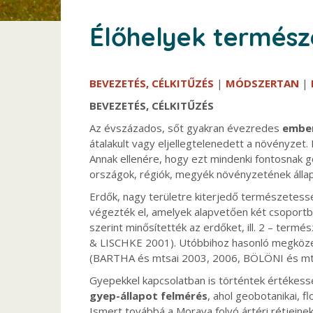
Élőhelyek termész
BEVEZETÉS, CÉLKITŰZÉS
|
MÓDSZERTAN
|
BEVEZETÉS, CÉLKITŰZÉS
Az évszázados, sőt gyakran évezredes
ember
átalakult vagy eljellegtelenedett a növényzet.
Annak ellenére, hogy ezt mindenki fontosnak 
országok, régiók, megyék növényzetének áll
Erdők, nagy területre kiterjedő természetess
végezték el, amelyek alapvetően két csoportb
szerint minősítették az erdőket, ill. 2 – ter
& LISCHKE 2001). Utóbbihoz hasonló megközel
(BARTHA és mtsai 2003, 2006, BÖLÖNI és mt
Gyepekkel kapcsolatban is történtek értékes
gyep-állapot felmérés
, ahol geobotanikai, 
Ismert továbbá a Morava folyó ártéri rétjeine