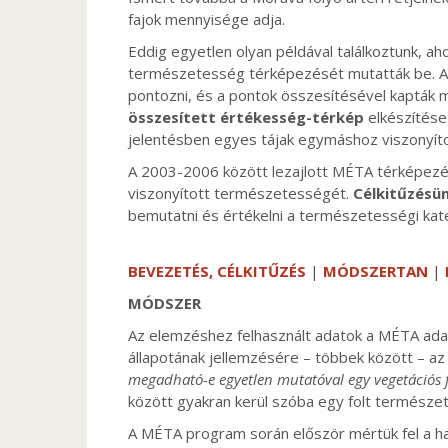
fajok mennyisége adja.
Eddig egyetlen olyan példával találkoztunk, ah
természetesség térképezését mutatták be. A f
pontozni, és a pontok összesítésével kapták m
összesített értékesség-térkép
elkészítése
jelentésben egyes tájak egymáshoz viszonyíto
A 2003-2006 között lezajlott MÉTA térképezés
viszonyított természetességét.
Célkitűzésü
bemutatni és értékelni a természetességi kate
BEVEZETÉS, CÉLKITŰZÉS
|
MÓDSZERTAN
|
MÓDSZER
Az elemzéshez felhasznált adatok a MÉTA ada
állapotának jellemzésére – többek között – a
megadható-e egyetlen mutatóval egy vegetációs f
között gyakran kerül szóba egy folt termés
A MÉTA program során először mértük fel a h