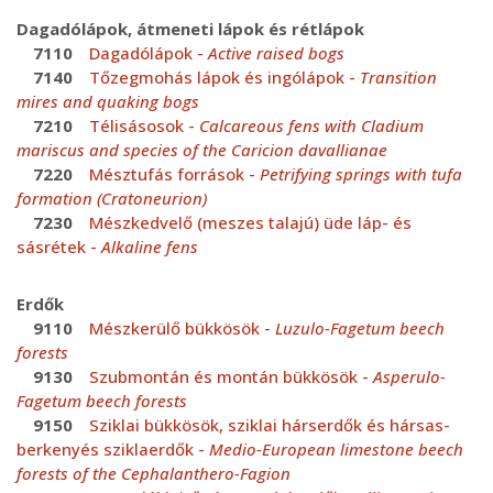
Dagadólápok, átmeneti lápok és rétlápok
7110
Dagadólápok -
Active raised bogs
7140
Tőzegmohás lápok és ingólápok -
Transition
mires and quaking bogs
7210
Télisásosok -
Calcareous fens with Cladium
mariscus and species of the Caricion davallianae
7220
Mésztufás források -
Petrifying springs with tufa
formation (Cratoneurion)
7230
Mészkedvelő (meszes talajú) üde láp- és
sásrétek -
Alkaline fens
Erdők
9110
Mészkerülő bükkösök -
Luzulo-Fagetum beech
forests
9130
Szubmontán és montán bükkösök -
Asperulo-
Fagetum beech forests
9150
Sziklai bükkösök, sziklai hárserdők és hársas-
berkenyés sziklaerdők -
Medio-European limestone beech
forests of the Cephalanthero-Fagion