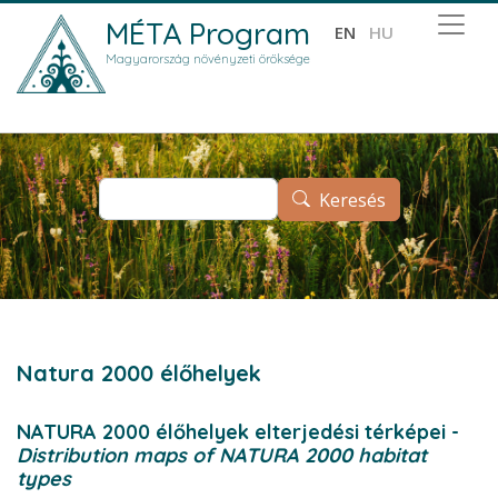
Ugrás a tartalomra
MÉTA Program
EN
HU
Magyarország növényzeti öröksége
Keresés
Keresés
Natura 2000 élőhelyek
NATURA 2000 élőhelyek elterjedési térképei -
Distribution maps of NATURA 2000 habitat
types