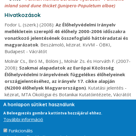
inland sand dune thicket (Junipero-Populetum albae)
Hivatkozások
Fodor L. (szerk.) (2008):
Az Élőhelyvédelmi Irányelv
mellékletein szereplő 46 élőhely 2000-2006 időszakra
vonatkozó jelentésének összefoglaló háttéradatai és
magyarázatok
. Beszámoló, kézirat. KvVM - ÖBKI,
Budapest - Vácrátót
Molnár Cs., Biró M., Bölöni J., Molnár Zs. és Horváth F. (2007-
2008):
Szakmai alapadatok az Európai Közösség
Élőhelyvédelmi Irányelvének függelékes élőhelyeinek
országjelentéséhez, az irányelv 17. cikke alapján
(N2000 élőhelyek Magyarországon)
. Kutatási jelentés -
kézirat, MTA Ökológiai és Botanikai Kutatóintézete, Vácrátót
Molnár Zs., Biró M., Bölöni J. (Eds., 2008):
APPENDIX (English
A honlapon sütiket használunk
names of the Á-NÉR habitat types; Natura 2000
A Beleegyezés gombra kattintva hozzájárul ehhez.
habitats and their Á-NÉR habitats equivalents)
Acta
További információ
Botanica Hungarica
50
(Suppl.): 249-255.
Funkcionális