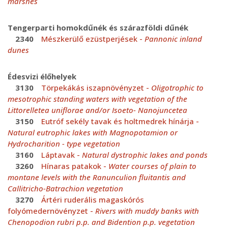
marshes
Tengerparti homokdűnék és szárazföldi dűnék
2340
Mészkerülő ezüstperjések -
Pannonic inland
dunes
Édesvizi élőhelyek
3130
Törpekákás iszapnövényzet -
Oligotrophic to
mesotrophic standing waters with vegetation of the
Littorelletea uniflorae and/or Isoeto- Nanojuncetea
3150
Eutróf sekély tavak és holtmedrek hínárja -
Natural eutrophic lakes with Magnopotamion or
Hydrocharition - type vegetation
3160
Láptavak -
Natural dystrophic lakes and ponds
3260
Hínaras patakok -
Water courses of plain to
montane levels with the Ranunculion fluitantis and
Callitricho-Batrachion vegetation
3270
Ártéri ruderális magaskórós
folyómedernövényzet -
Rivers with muddy banks with
Chenopodion rubri p.p. and Bidention p.p. vegetation