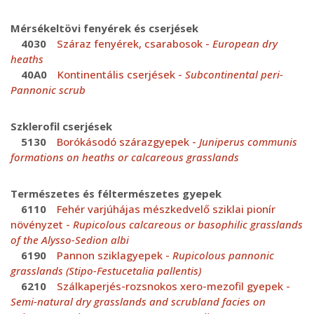
Mérsékeltövi fenyérek és cserjések
4030
Száraz fenyérek, csarabosok -
European dry
heaths
40A0
Kontinentális cserjések -
Subcontinental peri-
Pannonic scrub
Szklerofil cserjések
5130
Borókásodó szárazgyepek -
Juniperus communis
formations on heaths or calcareous grasslands
Természetes és féltermészetes gyepek
6110
Fehér varjúhájas mészkedvelő sziklai pionír
növényzet -
Rupicolous calcareous or basophilic grasslands
of the Alysso-Sedion albi
6190
Pannon sziklagyepek -
Rupicolous pannonic
grasslands (Stipo-Festucetalia pallentis)
6210
Szálkaperjés-rozsnokos xero-mezofil gyepek -
Semi-natural dry grasslands and scrubland facies on