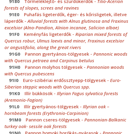
9180
Törmeléklejtő- és szurdokerdők -
Tilio-Acerion
forests of slopes, screes and ravines
91E0
Puhafás ligeterdők, éger- és kőrisligetek, illetve
láperdők -
Alluvial forests with Alnus glutinosa and Fraxinus
excelsior (Alno-Pandion, Alnion incanae, Salicion albae)
91F0
Keményfás ligeterdők -
Riparian mixed forests of
Quercus robur, Ulmus laevis and minor, Fraxinus excelsior
or angustifolia, along the great rivers
91G0
Pannon gyertyános-tölgyesek -
Pannonic woods
with Quercus petraea and Carpinus betulus
91H0
Pannon molyhos tölgyesek -
Pannonian woods
with Quercus pubescens
91I0
Euro-szibériai erdőssztyepp-tölgyesek -
Euro-
Siberian steppic woods with Quercus spp.
91K0
Illír bükkösök -
Illyrian Fagus sylvatica forests
(Aremonio-Fagion)
91L0
Illír gyertyános-tölgyesek -
Illyrian oak –
hornbeam forests (Erythronio-Carpinion)
91M0
Pannon cseres-tölgyesek -
Pannonian-Balkanic
turkey oak- sessile oak forests
91N0
Pannon homoki borókás-nyárasok -
Pannonic