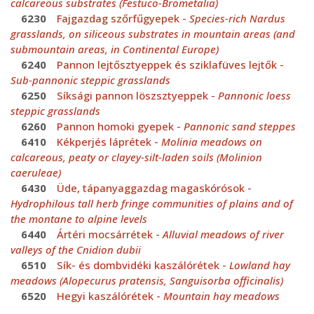
calcareous substrates (Festuco-Brometalia)
6230
Fajgazdag szőrfűgyepek -
Species-rich Nardus
grasslands, on siliceous substrates in mountain areas (and
submountain areas, in Continental Europe)
6240
Pannon lejtősztyeppek és sziklafüves lejtők -
Sub-pannonic steppic grasslands
6250
Síksági pannon löszsztyeppek -
Pannonic loess
steppic grasslands
6260
Pannon homoki gyepek -
Pannonic sand steppes
6410
Kékperjés láprétek -
Molinia meadows on
calcareous, peaty or clayey-silt-laden soils (Molinion
caeruleae)
6430
Üde, tápanyaggazdag magaskórósok -
Hydrophilous tall herb fringe communities of plains and of
the montane to alpine levels
6440
Ártéri mocsárrétek -
Alluvial meadows of river
valleys of the Cnidion dubii
6510
Sík- és dombvidéki kaszálórétek -
Lowland hay
meadows (Alopecurus pratensis, Sanguisorba officinalis)
6520
Hegyi kaszálórétek -
Mountain hay meadows