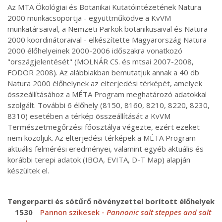
Az MTA Ökológiai és Botanikai Kutatóintézetének Natura
2000 munkacsoportja - együttműködve a KvVM
munkatársaival, a Nemzeti Parkok botanikusaival és Natura
2000 koordinátoraival - elkészítette Magyarország Natura
2000 élőhelyeinek 2000-2006 időszakra vonatkozó
"országjelentését" (MOLNÁR CS. és mtsai 2007-2008,
FODOR 2008). Az alábbiakban bemutatjuk annak a 40 db
Natura 2000 élőhelynek az elterjedési térképét, amelyek
összeállításához a MÉTA Program meghatározó adatokkal
szolgált. További 6 élőhely (8150, 8160, 8210, 8220, 8230,
8310) esetében a térkép összeállítását a KvVM
Természetmegőrzési főosztálya végezte, ezért ezeket
nem közöljük. Az elterjedési térképek a MÉTA Program
aktuális felmérési eredményei, valamint egyéb aktuális és
korábbi terepi adatok (IBOA, EVITA, D-T Map) alapján
készültek el.
Tengerparti és sótűrő növényzettel borított élőhelyek
1530
Pannon szikesek -
Pannonic salt steppes and salt