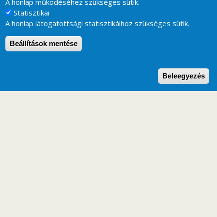
A honlap működéséhez szükséges sütik.
Statisztikai
A honlap látogatottsági statisztikáihoz szükséges sütik.
Beállítások mentése
W
Beleegyezés