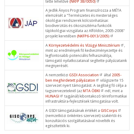
tette lehetővé
(NKFP 3B/0050)
A Jedlik Ányos Program finanszírozza a MÉTA
elemzését a "Természetes és mesterséges
ökológiai rendszerek kölcsönhatásai:
biodiverzitás és ökoszisztéma funkciók
tájökológiai vizsgálata az Alföldön, 2005-2008"
projekt keretében
(NKFP6-0013/2005)
A
Környezetvédelmi és Vízügyi Minisztérium
,
mint az eredmények fő kedvezményezettje és
legfontosabb potenciális felhasználója,
támogató nyilatkozataival segítette pályázataink
megnyerését.
A nemzetközi
GSDI Association
által
2005-
ben meghirdetett pályázaton
világszerte 15
szervezet nyert támogatást. A segítség fő célja a
tagszervezeteknél (az
MTA ÖBKI
-nél, mint a
HUNAGI
tagjánál) kibontakozó térinformatikai
infrastruktúra-fejlesztések támogatása volt.
A GSDI támogatásának értékét a
GISCorps
(nemzetközi önkéntes szervezet) szakértői és
konzultációs szolgáltatásával növelték és
egészítették ki.