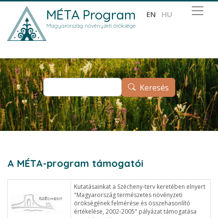
Ugrás a tartalomra
MÉTA Program
EN
HU
Magyarország növényzeti öröksége
Keresés
Keresés
A MÉTA-program támogatói
Kutatásainkat a Szécheny-terv keretében elnyert
"Magyarország természetes növényzeti
örökségének felmérése és összehasonlító
értékelése, 2002-2005" pályázat támogatása