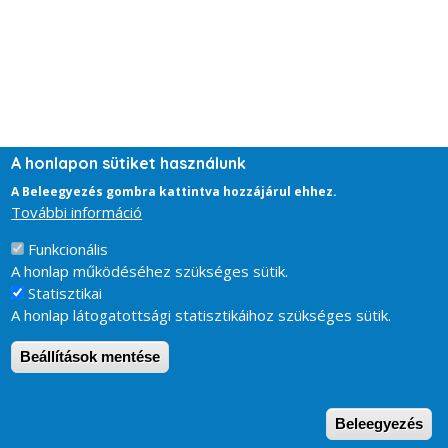
A honlapon sütiket használunk
A Beleegyezés gombra kattintva hozzájárul ehhez.
További információ
Funkcionális
A honlap működéséhez szükséges sütik.
Statisztikai
A honlap látogatottsági statisztikáihoz szükséges sütik.
Beállítások mentése
W
Beleegyezés