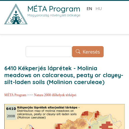
Ugrás a tartalomra
MÉTA Program
EN
HU
Magyarország növényzeti öröksége
Keresés
Keresés
6410 Kékperjés láprétek - Molinia
meadows on calcareous, peaty or clayey-
silt-laden soils (Molinion caeruleae)
MÉTA Program
>>>
Natura 2000 élőhelyek térképei