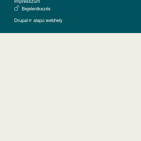
Impresszum
USER ACCOUNT MENU
Bejelentkezés
Drupal
alapú webhely