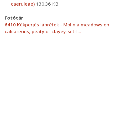
caeruleae)
130.36 KB
Fotótár
6410 Kékperjés láprétek - Molinia meadows on
calcareous, peaty or clayey-silt-l…