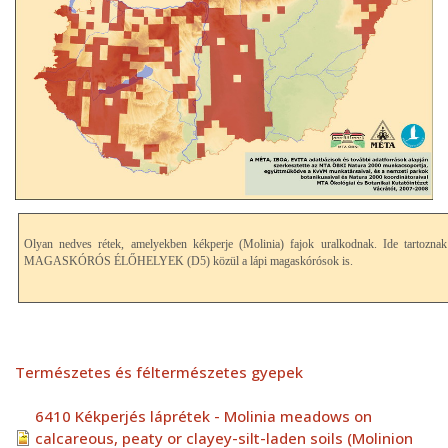
Olyan nedves rétek, amelyekben kékperje (Molinia) fajok uralkodnak. Ide t
MAGASKÓRÓS ÉLŐHELYEK (D5) közül a lápi magaskórósok is.
Természetes és féltermészetes gyepek
6410 Kékperjés láprétek - Molinia meadows on
calcareous, peaty or clayey-silt-laden soils (Molinion