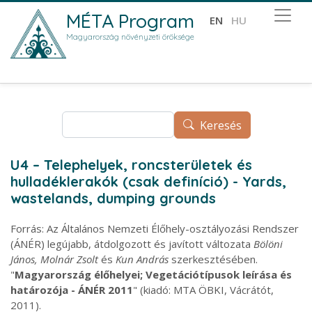
Ugrás a tartalomra
MÉTA Program
EN
HU
Magyarország növényzeti öröksége
Keresés
Keresés
U4 – Telephelyek, roncsterületek és
hulladéklerakók (csak definíció) - Yards,
wastelands, dumping grounds
Forrás: Az Általános Nemzeti Élőhely-osztályozási Rendszer
(ÁNÉR) legújabb, átdolgozott és javított változata
Bölöni
János, Molnár Zsolt
és
Kun András
szerkesztésében.
"
Magyarország élőhelyei; Vegetációtípusok leírása és
határozója - ÁNÉR 2011
" (kiadó: MTA ÖBKI, Vácrátót,
2011).