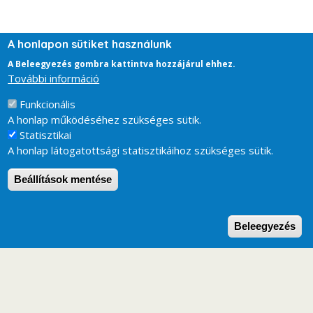
A honlapon sütiket használunk
A Beleegyezés gombra kattintva hozzájárul ehhez.
További információ
Funkcionális
A honlap működéséhez szükséges sütik.
Statisztikai
A honlap látogatottsági statisztikáihoz szükséges sütik.
Beállítások mentése
W
Beleegyezés