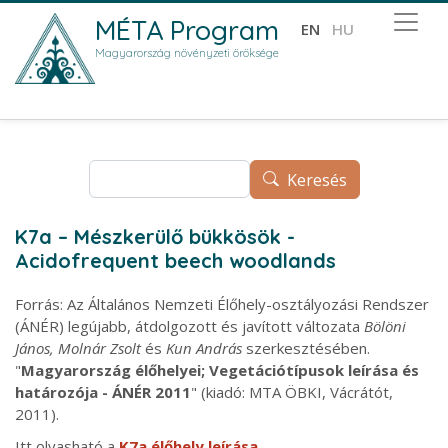
Ugrás a tartalomra
MÉTA Program
EN
HU
Magyarország növényzeti öröksége
Keresés
Keresés
K7a – Mészkerülő bükkösök -
Acidofrequent beech woodlands
Forrás: Az Általános Nemzeti Élőhely-osztályozási Rendszer
(ÁNÉR) legújabb, átdolgozott és javított változata
Bölöni
János, Molnár Zsolt
és
Kun András
szerkesztésében.
"
Magyarország élőhelyei; Vegetációtípusok leírása és
határozója - ÁNÉR 2011
" (kiadó: MTA ÖBKI, Vácrátót,
2011).
Itt olvasható a
K7a élőhely leírása