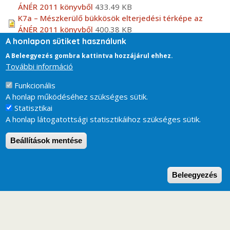
ÁNÉR 2011 könyvből
433.49 KB
K7a – Mészkerülő bükkösök elterjedési térképe az
ÁNÉR 2011 könyvből
400.38 KB
A honlapon sütiket használunk
Fotótár
A Beleegyezés gombra kattintva hozzájárul ehhez.
K7a – Mészkerülő bükkösök - Acidofrequent beech
További információ
woodlands
Funkcionális
A honlap működéséhez szükséges sütik.
Statisztikai
A honlap látogatottsági statisztikáihoz szükséges sütik.
Beállítások mentése
W
Beleegyezés