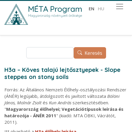
Ugrás a tartalomra
MÉTA Program
EN
HU
Magyarország növényzeti öröksége
Keresés
Keresés
H3a – Köves talajú lejtősztyepek - Slope
steppes on stony soils
Forrás: Az Általános Nemzeti Élőhely-osztályozási Rendszer
(ÁNÉR) legújabb, átdolgozott és javított változata
Bölöni
János, Molnár Zsolt
és
Kun András
szerkesztésében.
"
Magyarország élőhelyei; Vegetációtípusok leírása és
határozója - ÁNÉR 2011
" (kiadó: MTA ÖBKI, Vácrátót,
2011).
Itt olvasható a
H3a élőhely leírása