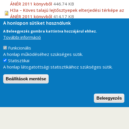
ÁNÉR 2011 könyvből
446.74 KB
H3a – Köves talajú lejtősztyepek elterjedési térképe az
ÁNÉR 2011 könyvből
414.17 KB
A honlapon sütiket használunk
Fotótár
A Beleegyezés gombra kattintva hozzájárul ehhez.
H3a – Köves talajú lejtősztyepek - Slope steppes on stony
További információ
soils
Funkcionális
A honlap működéséhez szükséges sütik.
Statisztikai
A honlap látogatottsági statisztikáihoz szükséges sütik.
Beállítások mentése
W
Beleegyezés