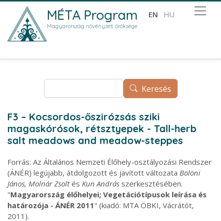
Ugrás a tartalomra
MÉTA Program
EN
HU
Magyarország növényzeti öröksége
Keresés
Keresés
F3 – Kocsordos-őszirózsás sziki
magaskórósok, rétsztyepek - Tall-herb
salt meadows and meadow-steppes
Forrás: Az Általános Nemzeti Élőhely-osztályozási Rendszer
(ÁNÉR) legújabb, átdolgozott és javított változata
Bölöni
János, Molnár Zsolt
és
Kun András
szerkesztésében.
"
Magyarország élőhelyei; Vegetációtípusok leírása és
határozója - ÁNÉR 2011
" (kiadó: MTA ÖBKI, Vácrátót,
2011).