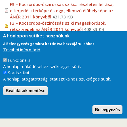
F3 – Kocsordos-őszirózsás sziki... részletes leírása,
elterjedési térképe és egy jellemző élőhelyképe az
ÁNÉR 2011 könyvből
431.73 KB
F3 – Kocsordos-őszirózsás sziki magaskórósok,
rétsztyepek az ÁNÉR 2011 könyvből
408.83 KB
A honlapon sütiket használunk
Fotótár
A Beleegyezés gombra kattintva hozzájárul ehhez.
F3 – Kocsordos-őszirózsás sziki magaskórósok,
További információ
rétsztyepek - Tall-herb salt mead…
Funkcionális
A honlap működéséhez szükséges sütik.
Statisztikai
A honlap látogatottsági statisztikáihoz szükséges sütik.
Beállítások mentése
W
Beleegyezés