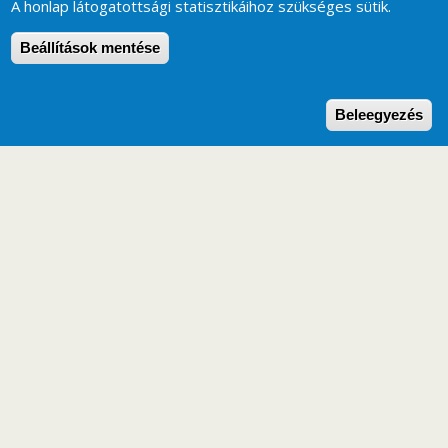
A honlap látogatottsági statisztikáihoz szükséges sütik.
Beállítások mentése
W
Beleegyezés