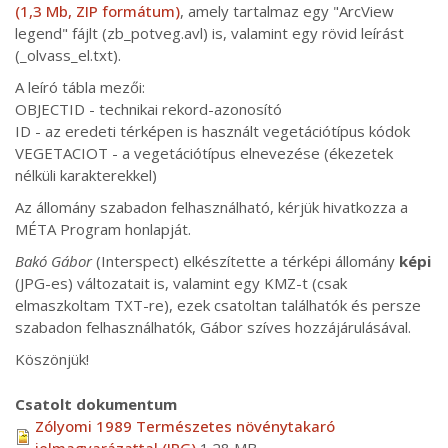
(1,3 Mb, ZIP formátum)
, amely tartalmaz egy "ArcView
legend" fájlt (zb_potveg.avl) is, valamint egy rövid leírást
(_olvass_el.txt).
A leíró tábla mezői:
OBJECTID - technikai rekord-azonosító
ID - az eredeti térképen is használt vegetációtípus kódok
VEGETACIOT - a vegetációtípus elnevezése (ékezetek
nélküli karakterekkel)
Az állomány szabadon felhasználható, kérjük hivatkozza a
MÉTA Program honlapját.
Bakó Gábor
(Interspect) elkészítette a térképi állomány
képi
(JPG-es) változatait is, valamint egy KMZ-t (csak
elmaszkoltam TXT-re), ezek csatoltan találhatók és persze
szabadon felhasználhatók, Gábor szíves hozzájárulásával.
Köszönjük!
Csatolt dokumentum
Zólyomi 1989 Természetes növénytakaró
jelmagyarázattal (JPG)
1.28 MB