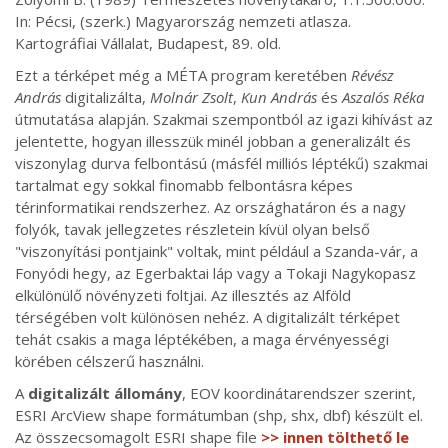
In: Pécsi, (szerk.) Magyarország nemzeti atlasza.
Kartográfiai Vállalat, Budapest, 89. old.
Ezt a térképet még a MÉTA program keretében
Révész
András
digitalizálta,
Molnár Zsolt
,
Kun András
és
Aszalós Réka
útmutatása alapján. Szakmai szempontból az igazi kihívást az
jelentette, hogyan illesszük minél jobban a generalizált és
viszonylag durva felbontású (másfél milliós léptékű) szakmai
tartalmat egy sokkal finomabb felbontásra képes
térinformatikai rendszerhez. Az országhatáron és a nagy
folyók, tavak jellegzetes részletein kívül olyan belső
"viszonyítási pontjaink" voltak, mint például a Szanda-vár, a
Fonyódi hegy, az Egerbaktai láp vagy a Tokaji Nagykopasz
elkülönülő növényzeti foltjai. Az illesztés az Alföld
térségében volt különösen nehéz. A digitalizált térképet
tehát csakis a maga léptékében, a maga érvényességi
körében célszerű használni.
A
digitalizált állomány
, EOV koordinátarendszer szerint,
ESRI ArcView shape formátumban (shp, shx, dbf) készült el.
Az összecsomagolt ESRI shape file
>> innen tölthető le