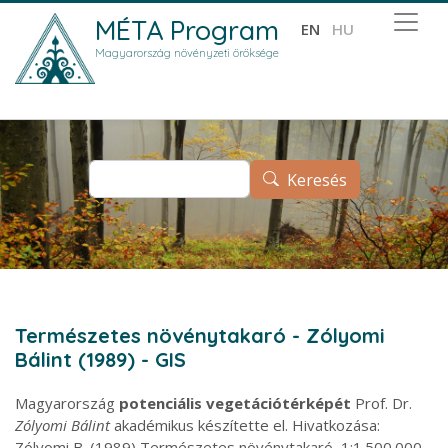
Ugrás a tartalomra
MÉTA Program
EN
HU
Magyarország növényzeti öröksége
Keresés
Keresés
Természetes növénytakaró - Zólyomi
Bálint (1989) - GIS
Magyarország
potenciális vegetációtérképét
Prof. Dr.
Zólyomi Bálint
akadémikus készítette el. Hivatkozása:
Zólyomi B. (1989) Természetes növénytakaró, 1:1.500.000.