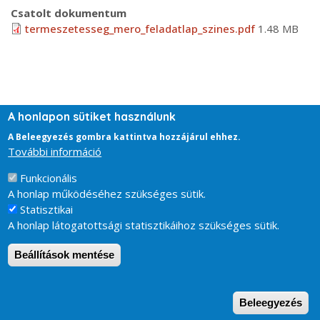
Csatolt dokumentum
termeszetesseg_mero_feladatlap_szines.pdf
1.48 MB
A honlapon sütiket használunk
A Beleegyezés gombra kattintva hozzájárul ehhez.
További információ
Funkcionális
A honlap működéséhez szükséges sütik.
Statisztikai
A honlap látogatottsági statisztikáihoz szükséges sütik.
Beállítások mentése
W
Beleegyezés