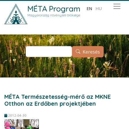
Ugrás a tartalomra
MÉTA Program
EN
HU
Magyarország növényzeti öröksége
Keresés
Keresés
MÉTA Természetesség-mérő az MKNE
Otthon az Erdőben projektjében
2012-04-30