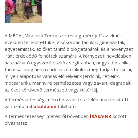
A MÉTA „Mindenki Természetesség-mérőjét” az elmúlt
években fejlesztettük ki elsősorban tanulók, gimnazisták,
egyetemisták, az őket tanító biológiatanárok és a növényzet
iránt érdeklődő felnőttek számára. A környezeti nevelésben
használható egyszerű eszköz segít abban, hogy a botanikai
tudással még nem rendelkező diákok is meg tudják becsülni,
milyen állapotban vannak élőhelyeink (erdőink, rétjeink,
mocsaraink), mennyire természetes vagy zavart, degradált
az őket körülvevő természeti vagy kultúrtáj.
A természetesség-mérő hosszas tesztelés után frissített
változata a
diákoldalon
található.
A természetesség-mérésről bővebben
ÍRÁSAINK
között
olvashatsz.