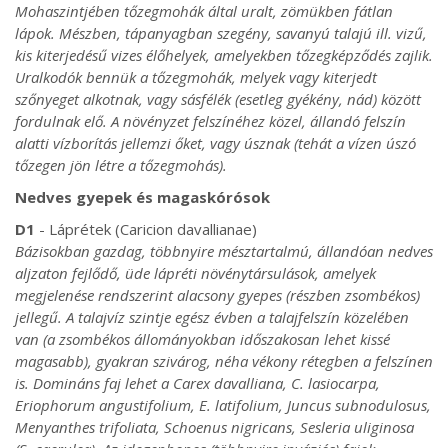
Mohaszintjében tőzegmohák által uralt, zömükben fátlan
lápok. Mészben, tápanyagban szegény, savanyú talajú ill. vizű,
kis kiterjedésű vizes élőhelyek, amelyekben tőzegképződés zajlik.
Uralkodók bennük a tőzegmohák, melyek vagy kiterjedt
szőnyeget alkotnak, vagy sásfélék (esetleg gyékény, nád) között
fordulnak elő. A növényzet felszínéhez közel, állandó felszín
alatti vízborítás jellemzi őket, vagy úsznak (tehát a vízen úszó
tőzegen jön létre a tőzegmohás).
Nedves gyepek és magaskórósok
D1
- Láprétek (Caricion davallianae)
Bázisokban gazdag, többnyire mésztartalmú, állandóan nedves
aljzaton fejlődő, üde lápréti növénytársulások, amelyek
megjelenése rendszerint alacsony gyepes (részben zsombékos)
jellegű. A talajvíz szintje egész évben a talajfelszín közelében
van (a zsombékos állományokban időszakosan lehet kissé
magasabb), gyakran szivárog, néha vékony rétegben a felszínen
is. Domináns faj lehet a Carex davalliana, C. lasiocarpa,
Eriophorum angustifolium, E. latifolium, Juncus subnodulosus,
Menyanthes trifoliata, Schoenus nigricans, Sesleria uliginosa