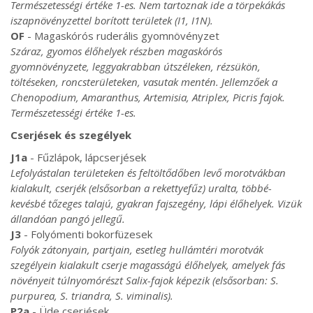
Természetességi értéke 1-es. Nem tartoznak ide a törpekákás
iszapnövényzettel borított területek (I1, I1N).
OF
- Magaskórós ruderális gyomnövényzet
Száraz, gyomos élőhelyek részben magaskórós
gyomnövényzete, leggyakrabban útszéleken, rézsükön,
töltéseken, roncsterületeken, vasutak mentén. Jellemzőek a
Chenopodium, Amaranthus, Artemisia, Atriplex, Picris fajok.
Természetességi értéke 1-es.
Cserjések és szegélyek
J1a
- Fűzlápok, lápcserjések
Lefolyástalan területeken és feltöltődőben levő morotvákban
kialakult, cserjék (elsősorban a rekettyefűz) uralta, többé-
kevésbé tőzeges talajú, gyakran fajszegény, lápi élőhelyek. Vizük
állandóan pangó jellegű.
J3
- Folyómenti bokorfüzesek
Folyók zátonyain, partjain, esetleg hullámtéri morotvák
szegélyein kialakult cserje magasságú élőhelyek, amelyek fás
növényeit túlnyomórészt Salix-fajok képezik (elsősorban: S.
purpurea, S. triandra, S. viminalis).
P2a
- Üde cserjések