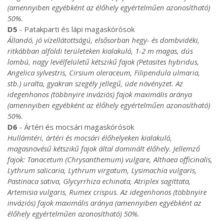
(amennyiben egyébként az élőhely egyértelműen azonosítható)
50%.
D5
- Patakparti és lápi magaskórósok
Állandó, jó vízellátottságú, elsősorban hegy- és dombvidéki,
ritkábban alföldi területeken kialakuló, 1-2 m magas, dús
lombú, nagy levélfelületű kétszikű fajok (Petasites hybridus,
Angelica sylvestris, Cirsium oleraceum, Filipendula ulmaria,
stb.) uralta, gyakran szegély jellegű, üde növényzet. Az
idegenhonos (többnyire inváziós) fajok maximális aránya
(amennyiben egyébként az élőhely egyértelműen azonosítható)
50%.
D6
- Ártéri és mocsári magaskórósok
Hullámtéri, ártéri és mocsári élőhelyeken kialakuló,
magasnövésű kétszikű fajok által dominált élőhely. Jellemző
fajok: Tanacetum (Chrysanthemum) vulgare, Althaea officinalis,
Lythrum salicaria, Lythrum virgatum, Lysimachia vulgaris,
Pastinaca sativa, Glycyrrhiza echinata, Atriplex sagittata,
Artemisia vulgaris, Rumex crispus. Az idegenhonos (többnyire
inváziós) fajok maximális aránya (amennyiben egyébként az
élőhely egyértelműen azonosítható) 50%.