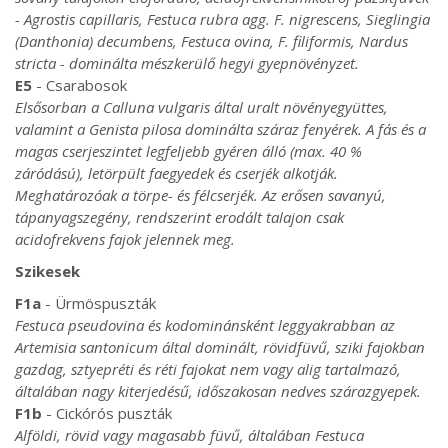
- Agrostis capillaris, Festuca rubra agg. F. nigrescens, Sieglingia
(Danthonia) decumbens, Festuca ovina, F. filiformis, Nardus
stricta - dominálta mészkerülő hegyi gyepnövényzet.
E5
- Csarabosok
Elsősorban a Calluna vulgaris által uralt növényegyüttes,
valamint a Genista pilosa dominálta száraz fenyérek. A fás és a
magas cserjeszintet legfeljebb gyéren álló (max. 40 %
záródású), letörpült faegyedek és cserjék alkotják.
Meghatározóak a törpe- és félcserjék. Az erősen savanyú,
tápanyagszegény, rendszerint erodált talajon csak
acidofrekvens fajok jelennek meg.
Szikesek
F1a
- Ürmöspuszták
Festuca pseudovina és kodominánsként leggyakrabban az
Artemisia santonicum által dominált, rövidfüvű, sziki fajokban
gazdag, sztyepréti és réti fajokat nem vagy alig tartalmazó,
általában nagy kiterjedésű, időszakosan nedves szárazgyepek.
F1b
- Cickórós puszták
Alföldi, rövid vagy magasabb füvű, általában Festuca