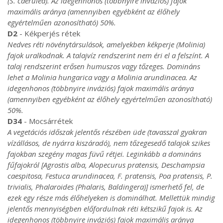
(S. caerulea). Az idegenhonos (többnyire inváziós) fajok
maximális aránya (amennyiben egyébként az élőhely
egyértelműen azonosítható) 50%.
D2
- Kékperjés rétek
Nedves réti növénytársulások, amelyekben kékperje (Molinia)
fajok uralkodnak. A talajvíz rendszerint nem éri el a felszínt. A
talaj rendszerint erősen humuszos vagy tőzeges. Domináns
lehet a Molinia hungarica vagy a Molinia arundinacea. Az
idegenhonos (többnyire inváziós) fajok maximális aránya
(amennyiben egyébként az élőhely egyértelműen azonosítható)
50%.
D34
- Mocsárrétek
A vegetációs időszak jelentős részében üde (tavasszal gyakran
vízállásos, de nyárra kiszáradó), nem tőzegesedő talajok szikes
fajokban szegény magas füvű rétjei. Leginkább a domináns
fűfajokról [Agrostis alba, Alopecurus pratensis, Deschampsia
caespitosa, Festuca arundinacea, F. pratensis, Poa pratensis, P.
trivialis, Phalaroides (Phalaris, Baldingera)] ismerhető fel, de
ezek egy része más élőhelyeken is dominálhat. Mellettük mindig
jelentős mennyiségben előfordulnak réti kétszikű fajok is. Az
idegenhonos (többnyire inváziós) fajok maximális aránya