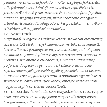
pseudovina és Achillea fajok dominálta, szegényes fajkészletű,
sziki (zömmel pszeudohalofiton) és szárazgyepi, illetve réti
generalistákból álló (sziki ürömben és sztenohalofiton fajokban
általában szegény) szárazgyep, illetve szárazabb rét egykori
ártereken és kiszáradó, kilúgzódó szikes pusztákon, nem ritkán
erősebben szikes gyepekkel mozaikolva.
F2
- Szikes rétek
Magasfüvű, a vegetációs időszak kezdeti szakaszán átmenetileg
vízzel borított rétek, melyek különböző mértékben szikesedett,
illetve szikesedő (szolonyeces vagy szoloncsákos) réti talajokon
alakulnak ki. Jellemző fűfajaik: Agrostis stolonifera, Alopecurus
pratensis, Beckmannia eruciformis, Glyceria fluitans subsp.
poiformis, Alopecurus geniculatus, Festuca arundinacea,
Elymus repens. Jellegzetesebb egyéb egyszikűek: Carex distans,
C. melanostachya, Juncus gerardii. A domináns egyszikűeket a
szikesekre jellemző kétszikűek kísérik, amelyek kaszálás után
nagyban segítik az élőhely azonosítását.
F3
- Kocsordos-őszirózsás sziki magaskórósok, rétsztyepek
Sziki, mocsárréti és sztyepfajokból álló, ernyős-magaskórós
fiziognómiájú, jellemzően tiszántúli, tavasszal nedves, nyáron