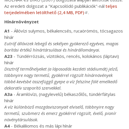
Az eredeti dolgozat a "Kapcsolódó publikációk"-nál
teljes
terjedelmében letölthető (2,4 MB, PDF)
.
Hínárnövényzet
A1
- Állóvízi sulymos, békalencsés, rucaörömös, tócsagazos
hínár
Eutróf állóvizek lebegő és sekélyen gyökerező egyéves, magas
borítási értékű hínártársulásai és hínárállományai.
A23
- Tündérrózsás, vízitökös, rencés, kolokános (láptavi)
hínár
Disztróf termőhelyeket (a láposodás kezdeti stádiumát) jelző,
többnyire nagy termetű, gyökérrel rögzült hínárnövények
többé-kevésbé összefüggő gyepe a víz felszíne fölé emelkedő
dekoratív szaporító szervekkel.
A3a
- Áramlóvízi, (nagylevelű) békaszőlős, tündérfátylas
hínár
A víz különböző mozgásviszonyait elviselő, többnyire nagy
termetű, szubmerz és emerz gyökérrel rögzült, évelő, pionír
növénytársulások.
A4
- Békaliliomos és más lápi hínár