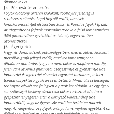
állományok is.
J4
- Fűz-nyár ártéri erdők
Folyók alacsony árterén kialakult, többnyire jelenleg is
rendszeres elöntést kapó higrofil erdők, amelyek
lombkoronaszintjét elsősorban Salix- és Populus-fajok képezik.
Az idegenhonos fafajok maximális aránya a felső lombszintben
50% (amennyiben egyébként az élőhely egyértelműen
azonosítható).
J5
- Égerligetek
Hegy- és dombvidékek patakvölgyeiben, medencéiben kialakult
mezofil-higrofil jellegű erdők, amelyek lombszintjében
általában domináns (vagy ha nem, akkor is majdnem mindig
jelen van) az Alnus glutinosa. Cserjeszintje és gyepszintje üde
lomberdei és ligeterdei elemeket egyaránt tartalmaz, a kora
tavaszi aszpektusa gyakran szembetűnő. Minimális szélességük
többnyire két-két sor fa legyen a patak két oldalán. Az egy éger-
sor szélességű keskeny sávok csak akkor tartoznak ide, ha a
gyepszint lényegesen eltér a környező valószínűleg üde
lomberdőtől, vagy az égeres sáv erdőtlen területen maradt
meg. Az idegenhonos fafajok aránya (amennyiben egyébként az
élőhely egyértelműen azonosítható) legfeljebb 50% lehet.