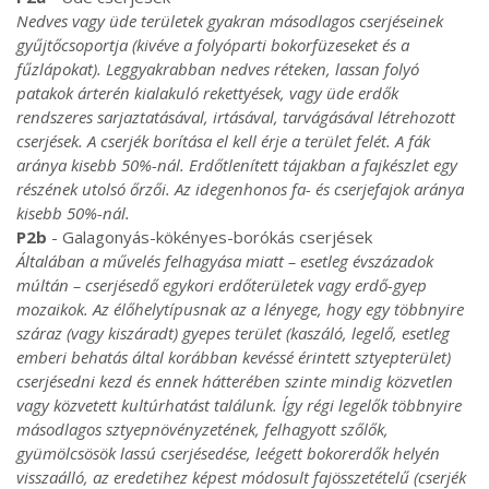
Nedves vagy üde területek gyakran másodlagos cserjéseinek
gyűjtőcsoportja (kivéve a folyóparti bokorfüzeseket és a
fűzlápokat). Leggyakrabban nedves réteken, lassan folyó
patakok árterén kialakuló rekettyések, vagy üde erdők
rendszeres sarjaztatásával, irtásával, tarvágásával létrehozott
cserjések. A cserjék borítása el kell érje a terület felét. A fák
aránya kisebb 50%-nál. Erdőtlenített tájakban a fajkészlet egy
részének utolsó őrzői. Az idegenhonos fa- és cserjefajok aránya
kisebb 50%-nál.
P2b
- Galagonyás-kökényes-borókás cserjések
Általában a művelés felhagyása miatt – esetleg évszázadok
múltán – cserjésedő egykori erdőterületek vagy erdő-gyep
mozaikok. Az élőhelytípusnak az a lényege, hogy egy többnyire
száraz (vagy kiszáradt) gyepes terület (kaszáló, legelő, esetleg
emberi behatás által korábban kevéssé érintett sztyepterület)
cserjésedni kezd és ennek hátterében szinte mindig közvetlen
vagy közvetett kultúrhatást találunk. Így régi legelők többnyire
másodlagos sztyepnövényzetének, felhagyott szőlők,
gyümölcsösök lassú cserjésedése, leégett bokorerdők helyén
visszaálló, az eredetihez képest módosult fajösszetételű (cserjék