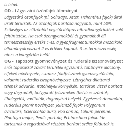
is lehet.
OD
- Lágyszárú özönfajok állományai
Lágyszárú özönfajok (pl. Solidago, Aster, Helianthus fajok) által
uralt területek. Az özönfajok borítása nagyobb, mint 50%.
Szükséges az elözönlött vegetációtípus hibridkategóriaként való
feltüntetése. Ha csak özöngyomokból és gyomokból áll,
természetességi értéke 1-es, a gyepfragmentumokkal mozaikoló
állományok viszont 2-es értéket kapnak. 3-as természetesség
nincs a kategórián belül.
OG
- Taposott gyomnövényzet és ruderális iszapnövényzet
Erős taposással zavart területek egyszintű, többnyire alacsony,
elfekvő növényzete, csupasz földfelszínek gyomvegetációja,
valamint ruderális iszapnövényzete. Létrejöhet állattartó
telepek udvarán, itatóhelyek környékén, tartósan vízzel borított
vagy degradált, bolygatott felszíneken (belvizes szántók,
libalegelők, vaditatók, dagonyázó helyek). Egyévesek dominálta,
ruderális pionír növényzet. Jellemző fajok: Polygonum
aviculare, Sclerochloa dura, Poa annua, Lolium perenne,
Plantago major, Peplis portula, Echinochloa fajok. Ide
tartoznak a vegetációval részben borított széles földutak is.