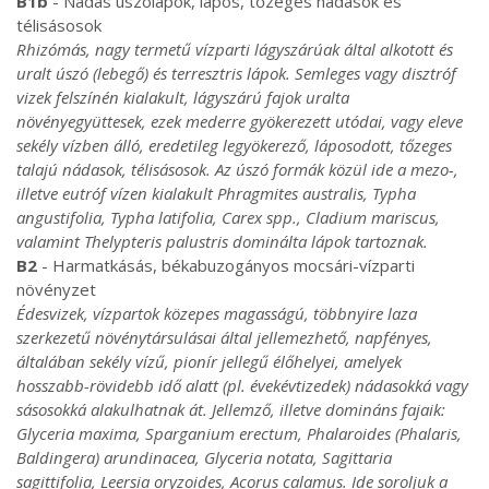
B1b
- Nádas úszólápok, lápos, tőzeges nádasok és
télisásosok
Rhizómás, nagy termetű vízparti lágyszárúak által alkotott és
uralt úszó (lebegő) és terresztris lápok. Semleges vagy disztróf
vizek felszínén kialakult, lágyszárú fajok uralta
növényegyüttesek, ezek mederre gyökerezett utódai, vagy eleve
sekély vízben álló, eredetileg legyökerező, láposodott, tőzeges
talajú nádasok, télisásosok. Az úszó formák közül ide a mezo-,
illetve eutróf vízen kialakult Phragmites australis, Typha
angustifolia, Typha latifolia, Carex spp., Cladium mariscus,
valamint Thelypteris palustris dominálta lápok tartoznak.
B2
- Harmatkásás, békabuzogányos mocsári-vízparti
növényzet
Édesvizek, vízpartok közepes magasságú, többnyire laza
szerkezetű növénytársulásai által jellemezhető, napfényes,
általában sekély vízű, pionír jellegű élőhelyei, amelyek
hosszabb-rövidebb idő alatt (pl. évekévtizedek) nádasokká vagy
sásosokká alakulhatnak át. Jellemző, illetve domináns fajaik:
Glyceria maxima, Sparganium erectum, Phalaroides (Phalaris,
Baldingera) arundinacea, Glyceria notata, Sagittaria
sagittifolia, Leersia oryzoides, Acorus calamus. Ide soroljuk a