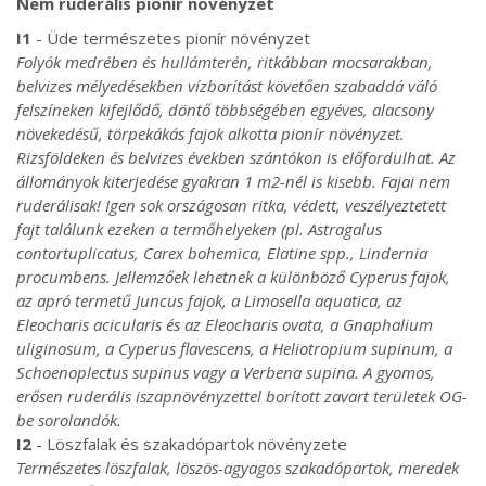
Nem ruderális pionír növényzet
I1
- Üde természetes pionír növényzet
Folyók medrében és hullámterén, ritkábban mocsarakban,
belvizes mélyedésekben vízborítást követően szabaddá váló
felszíneken kifejlődő, döntő többségében egyéves, alacsony
növekedésű, törpekákás fajok alkotta pionír növényzet.
Rizsföldeken és belvizes években szántókon is előfordulhat. Az
állományok kiterjedése gyakran 1 m2-nél is kisebb. Fajai nem
ruderálisak! Igen sok országosan ritka, védett, veszélyeztetett
fajt találunk ezeken a termőhelyeken (pl. Astragalus
contortuplicatus, Carex bohemica, Elatine spp., Lindernia
procumbens. Jellemzőek lehetnek a különböző Cyperus fajok,
az apró termetű Juncus fajok, a Limosella aquatica, az
Eleocharis acicularis és az Eleocharis ovata, a Gnaphalium
uliginosum, a Cyperus flavescens, a Heliotropium supinum, a
Schoenoplectus supinus vagy a Verbena supina. A gyomos,
erősen ruderális iszapnövényzettel borított zavart területek OG-
be sorolandók.
I2
- Löszfalak és szakadópartok növényzete
Természetes löszfalak, löszös-agyagos szakadópartok, meredek