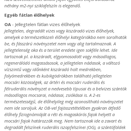
néhány m2-nyi sziklafelszín is elegendő.
Egyéb fátlan élőhelyek
OA
- Jellegtelen fátlan vizes élőhelyek
Jellegtelen, degradált vizes vagy kiszáradó vizes élőhelyek,
amelyek a természetközeli élőhelyi kategóriákba nem sorolhatók
be, és fásszárú növényzetet nem vagy alig tartalmaznak. A
jellegtelenség oka és a terület eredete igen sokféle lehet. Ide
tartoznak pl. a kiszáradt, elgyomosodott vagy másodlagos,
regenerálódó magassásosok, a jellegtelen nádasok, a változó
vízszintű vagy időnként kiszáradó holt medrekben,
folyómedrekben és kubikgödrökben található jellegtelen
mocsári közösségek, az ártéri és mocsári ruderális és
félruderális növényzet a nedvesebb típusai és a belvizes szántók
másodlagos mocsarai, nádasai, zsiókásai is. A 2-es
természetességű, de élőhelyileg még azonosítható növényzetet
nem ide soroljuk. Az OB-vel fajösszetételében gyakran átfedő
élőhely fiziognómiáját a réti és magaskórós fajok helyett a
mocsári fajok határozzák meg. Nem tartoznak ide a zavart és
degradált felszínek ruderális iszapfelszínei (OG), a szántóföldek