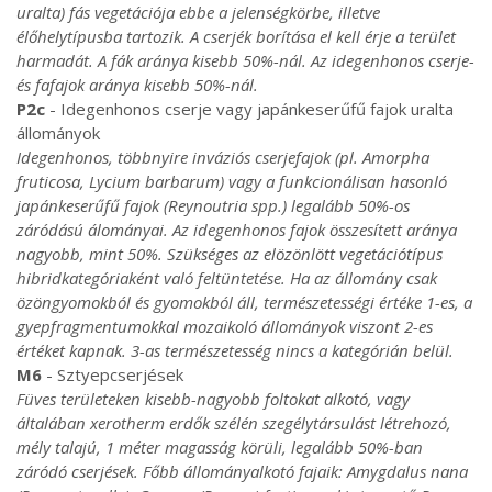
uralta) fás vegetációja ebbe a jelenségkörbe, illetve
élőhelytípusba tartozik. A cserjék borítása el kell érje a terület
harmadát. A fák aránya kisebb 50%-nál. Az idegenhonos cserje-
és fafajok aránya kisebb 50%-nál.
P2c
- Idegenhonos cserje vagy japánkeserűfű fajok uralta
állományok
Idegenhonos, többnyire inváziós cserjefajok (pl. Amorpha
fruticosa, Lycium barbarum) vagy a funkcionálisan hasonló
japánkeserűfű fajok (Reynoutria spp.) legalább 50%-os
záródású álományai. Az idegenhonos fajok összesített aránya
nagyobb, mint 50%. Szükséges az elözönlött vegetációtípus
hibridkategóriaként való feltüntetése. Ha az állomány csak
özöngyomokból és gyomokból áll, természetességi értéke 1-es, a
gyepfragmentumokkal mozaikoló állományok viszont 2-es
értéket kapnak. 3-as természetesség nincs a kategórián belül.
M6
- Sztyepcserjések
Füves területeken kisebb-nagyobb foltokat alkotó, vagy
általában xerotherm erdők szélén szegélytársulást létrehozó,
mély talajú, 1 méter magasság körüli, legalább 50%-ban
záródó cserjések. Főbb állományalkotó fajaik: Amygdalus nana