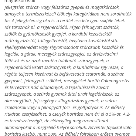
magaskórósok
Jellegtelen száraz- vagy félszáraz gyepek és magaskórósok,
amelyek a természetközeli élőhelyi kategóriákba nem sorolhatók
be. A jellegtelenség oka és a terület eredete igen sokféle lehet.
Ide taroznak pl. a regenerálódó, régen felhagyott szántók,
szőlők és gyümölcsösök gyepjei, a korábbi kezelésektől,
műtrágyázástól, túllegeltetéstől, helytelen kaszálástól stb.
eljellegtelenedett vagy elgyomosodott szárazabb kaszálók és
legelők, a gátak, mezsgyék szárazgyepjei, az árvízvédelmi
töltések és az azok mentén található szárazgyepek, a
regenerálódó vetett szárazgyepek, a kunhalmok egy része, a
régóta teljesen kiszáradt és befüvesedett csatornák, a száraz
gyepeket, felhagyott szőlőket, mezsgyéket borító Calamagrostis
és terresztris nád állományok, a tepelülésszéli zavart
szárazgyepek, a szúrós gyomok által uralt legelőrészek, az
alacsonyfüvű, fajszegény csillagpázsitos gyepek, a száraz
csalánosok vagy a felhagyott foci- és golfpályák is. Az élőhely
ritkásan cserjésedhet, a cserjék borítása nem éri el a 5%-ot. A 2-
es természetességű, de élőhelyileg még azonosítható
állományokat a megfelelő helyre soroljuk. Adventív fajokkal való
borítása kisebb, mint 50%. Az élőhely foltokban erősen gyomos