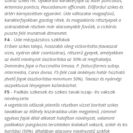
száraz szikes rét. Gyakoribb karakterfajai az Aster punctatus,
Artemisia pontica, Peucedanum officinale. Előfordul szikes és
ártéri környezetben egyaránt. Üde változatai magasfüvű,
karakterfajokban gazdag rétek, és magaskórós rétsztyepek a
szárazabbak részben már alacsonyabb füvűek, a cickórós
puszta felé mutatnak átmenetet.
F4
- Üde mézpázsitos szikfokok
Erősen szikes talajú, hosszabb ideig vízborította (tavasszal
vizes, nyáron akár csontszáraz), rétszerű gyepek, amelyekben
az évelő növényzet összborítása az 50%-ot meghaladja.
Domináns fajai a Puccinellia limosa, P. festuciformis subsp.
intermedia, Carex divisa. F5-felé csak önkényes határ húzható
(évelő fajok összborítása minimum 50%). Tavaszi és nyárvégi
aszpektusuk lényegesen különbözhet.
F5
- Padkás szikesek és szikes tavak iszap- és vakszik
növényzete
A vegetációs időszak jelentős részében vízzel borított szikes
tavakban az élőhely kiszáradása után megjelenő, zömmel
egyéves fajok által alkotott halofiton növényzet, valamint
padkaközi pangóvizes területeken kialakult vakszik, szikér és kis
borítású (50%), általában alacsony növényzetű szikfok