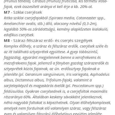
(Prunus tenella), Cerasus (Prunus) fruticosa, kis termetű Rosa-
fajok, ezek összesített aránya el kell érje a kb. 20%-ot.
M7
- Sziklai cserjések
Ritka sziklai cserjefajokból (Spiraea media, Cotoneaster spp.,
Amelanchier ovalis, stb.) álló, alacsony növésű (0,3-2m),
legalább 50%-os záródottságú, kemény alapkőzeten kialakuló,
edafikus cserjések.
M8
- Száraz-félszáraz erdő- és cserjés szegélyek
Komplex élőhely, a száraz és félszáraz erdők, cserjések széle és
az itt található sztyeprétek együttese. A gyep többszintű,
fajgazdag, egyaránt megjelennek benne a xerofrekvens és
mezofrekvens fajok. Jellemző a fényben gazdag szárazerdők és
sztyeprétek közös fajainak, az ún. erdőssztyep fajoknak a
jelenléte (pl. Geranium sanguineum, Iris variegata, Asphodelus
albus, Dictamnus albus, Trifolium-fajok), valamint a
sarjtelepképző és magaskórós évelők (pl. Peucedanum spp.)
feldúsulása. Gyakran cserjésednek is, a cserjefoltok maximális
részaránya 60%. Általában keskeny sávokként jelentkeznek,
néha nagyobb foltokat is képezhetnek. Olyan élőhelykomplexek,
amelyek nem fordulnak elő valamilyen száraz, vagy félszáraz
gyep és valamilyen fásszárú élőhelytípus együttes jelenléte