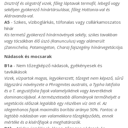
Disztróf és oligotróf vizek, főleg láptavak termofil, lebegő vagy
sekélyen gyökerező hínártársulásai, főleg Hottonia-val és
Aldrovanda-val.
A5
- Szikes, víziboglárkás, tófonalas vagy csillárkamoszatos
hínár
Kis termetű gyökerező hínárnövények sekély, szikes tavakban
vagy tócsákban élő úszó (Ranunculus) vagy alámerült
(Zannichelia, Potamogeton, Chara) fajszegény hínárvegetációja.
Nádasok és mocsarak
B1a
- Nem tőzegképző nádasok, gyékényesek és
tavikákások
Vizek, vízpartok magas, legyökerezett, tőzeget nem képező, sűrű
lágyszárú növényzete a Phragmites australis, a Typha latifolia
és a T. angustifolia fajok valamelyikének vagy keverékének
dominanciájával. A természetesebb állományok termőhelyét a
vegetációs időszak legalább egy részében víz önti el. Az
idegenhonos fajok maximális borítási aránya 50%. Fontos: a
legtöbb nádasban van valamekkora tőzegképződés, ennek
mértéke és a kísérőfajok a meghatározók.