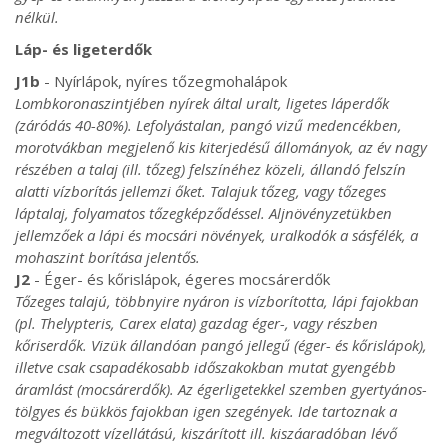
nélkül.
Láp- és ligeterdők
J1b
- Nyírlápok, nyíres tőzegmohalápok
Lombkoronaszintjében nyírek által uralt, ligetes láperdők
(záródás 40-80%). Lefolyástalan, pangó vizű medencékben,
morotvákban megjelenő kis kiterjedésű állományok, az év nagy
részében a talaj (ill. tőzeg) felszínéhez közeli, állandó felszín
alatti vízborítás jellemzi őket. Talajuk tőzeg, vagy tőzeges
láptalaj, folyamatos tőzegképződéssel. Aljnövényzetükben
jellemzőek a lápi és mocsári növények, uralkodók a sásfélék, a
mohaszint borítása jelentős.
J2
- Éger- és kőrislápok, égeres mocsárerdők
Tőzeges talajú, többnyire nyáron is vízborította, lápi fajokban
(pl. Thelypteris, Carex elata) gazdag éger-, vagy részben
kőriserdők. Vizük állandóan pangó jellegű (éger- és kőrislápok),
illetve csak csapadékosabb időszakokban mutat gyengébb
áramlást (mocsárerdők). Az égerligetekkel szemben gyertyános-
tölgyes és bükkös fajokban igen szegények. Ide tartoznak a
megváltozott vízellátású, kiszárított ill. kiszáaradóban lévő