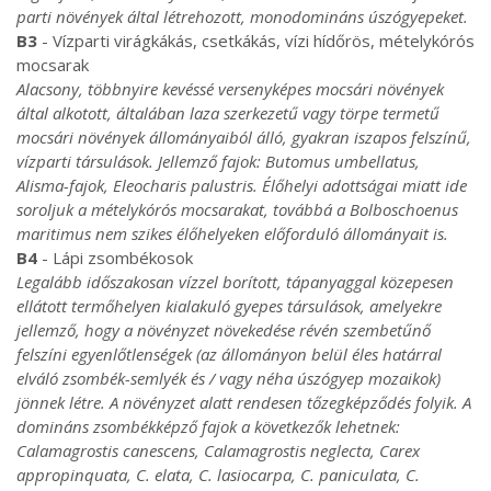
parti növények által létrehozott, monodomináns úszógyepeket.
B3
- Vízparti virágkákás, csetkákás, vízi hídőrös, mételykórós
mocsarak
Alacsony, többnyire kevéssé versenyképes mocsári növények
által alkotott, általában laza szerkezetű vagy törpe termetű
mocsári növények állományaiból álló, gyakran iszapos felszínű,
vízparti társulások. Jellemző fajok: Butomus umbellatus,
Alisma-fajok, Eleocharis palustris. Élőhelyi adottságai miatt ide
soroljuk a mételykórós mocsarakat, továbbá a Bolboschoenus
maritimus nem szikes élőhelyeken előforduló állományait is.
B4
- Lápi zsombékosok
Legalább időszakosan vízzel borított, tápanyaggal közepesen
ellátott termőhelyen kialakuló gyepes társulások, amelyekre
jellemző, hogy a növényzet növekedése révén szembetűnő
felszíni egyenlőtlenségek (az állományon belül éles határral
elváló zsombék-semlyék és / vagy néha úszógyep mozaikok)
jönnek létre. A növényzet alatt rendesen tőzegképződés folyik. A
domináns zsombékképző fajok a következők lehetnek:
Calamagrostis canescens, Calamagrostis neglecta, Carex
appropinquata, C. elata, C. lasiocarpa, C. paniculata, C.