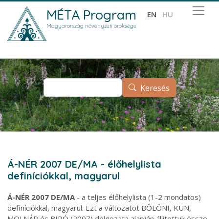
Ugrás a tartalomra
MÉTA Program
EN
HU
Magyarország növényzeti öröksége
Keresés
Keresés
Á-NÉR 2007 DE/MA - élőhelylista
definíciókkal, magyarul
Á-NÉR 2007 DE/MA
- a teljes élőhelylista (1-2 mondatos)
definíciókkal, magyarul. Ezt a változatot BÖLÖNI, KUN,
MOLNÁR és BIRÓ (2007) dolgozata alapján állítottuk össze.