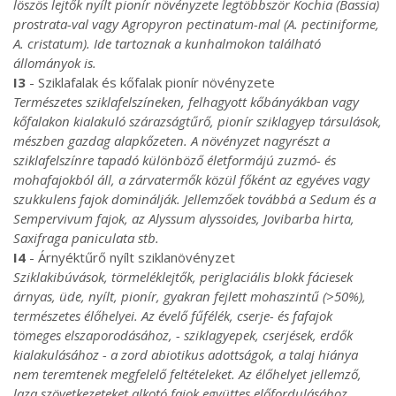
löszös lejtők nyílt pionír növényzete legtöbbször Kochia (Bassia)
prostrata-val vagy Agropyron pectinatum-mal (A. pectiniforme,
A. cristatum). Ide tartoznak a kunhalmokon található
állományok is.
I3
- Sziklafalak és kőfalak pionír növényzete
Természetes sziklafelszíneken, felhagyott kőbányákban vagy
kőfalakon kialakuló szárazságtűrő, pionír sziklagyep társulások,
mészben gazdag alapkőzeten. A növényzet nagyrészt a
sziklafelszínre tapadó különböző életformájú zuzmó- és
mohafajokból áll, a zárvatermők közül főként az egyéves vagy
szukkulens fajok dominálják. Jellemzőek továbbá a Sedum és a
Sempervivum fajok, az Alyssum alyssoides, Jovibarba hirta,
Saxifraga paniculata stb.
I4
- Árnyéktűrő nyílt sziklanövényzet
Sziklakibúvások, törmeléklejtők, periglaciális blokk fáciesek
árnyas, üde, nyílt, pionír, gyakran fejlett mohaszintű (>50%),
természetes élőhelyei. Az évelő fűfélék, cserje- és fafajok
tömeges elszaporodásához, - sziklagyepek, cserjések, erdők
kialakulásához - a zord abiotikus adottságok, a talaj hiánya
nem teremtenek megfelelő feltételeket. Az élőhelyet jellemző,
laza szövetkezeteket alkotó fajok együttes előfordulásához