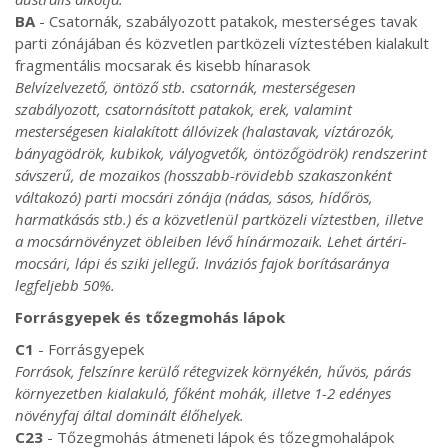
BA
- Csatornák, szabályozott patakok, mesterséges tavak
parti zónájában és közvetlen partközeli víztestében kialakult
fragmentális mocsarak és kisebb hínarasok
Belvízelvezető, öntöző stb. csatornák, mesterségesen
szabályozott, csatornásított patakok, erek, valamint
mesterségesen kialakított állóvizek (halastavak, víztározók,
bányagödrök, kubikok, vályogvetők, öntözőgödrök) rendszerint
sávszerű, de mozaikos (hosszabb-rövidebb szakaszonként
váltakozó) parti mocsári zónája (nádas, sásos, hídőrös,
harmatkásás stb.) és a közvetlenül partközeli víztestben, illetve
a mocsárnövényzet öbleiben lévő hínármozaik. Lehet ártéri-
mocsári, lápi és sziki jellegű. Inváziós fajok borításaránya
legfeljebb 50%.
Forrásgyepek és tőzegmohás lápok
C1
- Forrásgyepek
Források, felszínre kerülő rétegvizek környékén, hűvös, párás
környezetben kialakuló, főként mohák, illetve 1-2 edényes
növényfaj által dominált élőhelyek.
C23
- Tőzegmohás átmeneti lápok és tőzegmohalápok