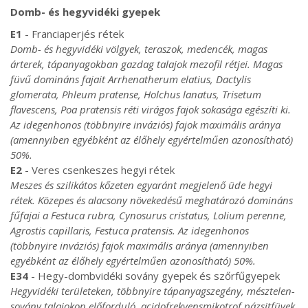
Domb- és hegyvidéki gyepek
E1
- Franciaperjés rétek
Domb- és hegyvidéki völgyek, teraszok, medencék, magas
árterek, tápanyagokban gazdag talajok mezofil rétjei. Magas
füvű domináns fajait Arrhenatherum elatius, Dactylis
glomerata, Phleum pratense, Holchus lanatus, Trisetum
flavescens, Poa pratensis réti virágos fajok sokasága egészíti ki.
Az idegenhonos (többnyire inváziós) fajok maximális aránya
(amennyiben egyébként az élőhely egyértelműen azonosítható)
50%.
E2
- Veres csenkeszes hegyi rétek
Meszes és szilikátos kőzeten egyaránt megjelenő üde hegyi
rétek. Közepes és alacsony növekedésű meghatározó domináns
fűfajai a Festuca rubra, Cynosurus cristatus, Lolium perenne,
Agrostis capillaris, Festuca pratensis. Az idegenhonos
(többnyire inváziós) fajok maximális aránya (amennyiben
egyébként az élőhely egyértelműen azonosítható) 50%.
E34
- Hegy-dombvidéki sovány gyepek és szőrfűgyepek
Hegyvidéki területeken, többnyire tápanyagszegény, mésztelen-
sovány talajokon előforduló, acidofrekvensmikotrof pázsitfüvek