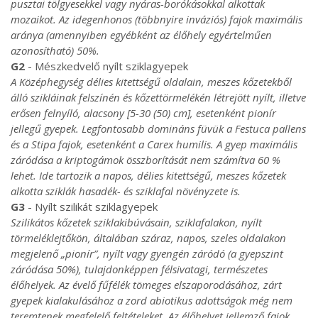
pusztai tölgyesekkel vagy nyáras-borókásokkal alkottak
mozaikot. Az idegenhonos (többnyire inváziós) fajok maximális
aránya (amennyiben egyébként az élőhely egyértelműen
azonosítható) 50%.
G2
- Mészkedvelő nyílt sziklagyepek
A Középhegység délies kitettségű oldalain, meszes kőzetekből
álló szikláinak felszínén és kőzettörmelékén létrejött nyílt, illetve
erősen felnyíló, alacsony [5-30 (50) cm], esetenként pionír
jellegű gyepek. Legfontosabb domináns füvük a Festuca pallens
és a Stipa fajok, esetenként a Carex humilis. A gyep maximális
záródása a kriptogámok összborítását nem számítva 60 %
lehet. Ide tartozik a napos, délies kitettségű, meszes kőzetek
alkotta sziklák hasadék- és sziklafal növényzete is.
G3
- Nyílt szilikát sziklagyepek
Szilikátos kőzetek sziklakibúvásain, sziklafalakon, nyílt
törmeléklejtőkön, általában száraz, napos, szeles oldalakon
megjelenő „pionír”, nyílt vagy gyengén záródó (a gyepszint
záródása 50%), tulajdonképpen félsivatagi, természetes
élőhelyek. Az évelő fűfélék tömeges elszaporodásához, zárt
gyepek kialakulásához a zord abiotikus adottságok még nem
teremtenek megfelelő feltételeket. Az élőhelyet jellemző fajok