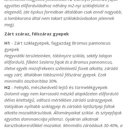
együttes előfordulásához néhány m2-nyi sziklafelület is
elegendő, (de tipikus formában általában csak ennél nagyobb,
a lombkorona által nem takart sziklakibúvásokon jelennek
meg).
Zárt száraz, félszáraz gyepek
H1
- Zárt sziklagyepek, fajgazdag Bromus pannonicus
gyepek
Hegyvidéki területeinken, többnyire sziklás, sekély talajon
előforduló, főként Sesleria fajok és a Bromus pannonicus,
illetve egyéb mezofrekvens széleslevelű füvek alkotta, záródó
vagy zárt, általában többszintű félszáraz gyepek. Ezek
minimális összborítása 30%.
H2
- Felnyíló, mészkedvelő lejtő és törmelékgyepek
Dolomit vagy nem karrosodó mészkő alapkőzeten előforduló
délies kitettségű, változó mértékben záródó szárazgyepek.
Valójában nyíltabb sziklagyep és zártabb lejtősztyep foltok
alkotta mozaiktársulások. Állományaikat sziklai- és sztyepfajok
együttes dominanciája jellemzi. Gyakran alkotnak
karsztbokorerdőkkel mozaikot. Minimális záródásuk 30-40%, a