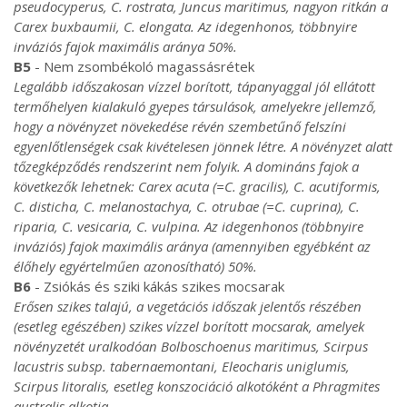
pseudocyperus, C. rostrata, Juncus maritimus, nagyon ritkán a
Carex buxbaumii, C. elongata. Az idegenhonos, többnyire
inváziós fajok maximális aránya 50%.
B5
- Nem zsombékoló magassásrétek
Legalább időszakosan vízzel borított, tápanyaggal jól ellátott
termőhelyen kialakuló gyepes társulások, amelyekre jellemző,
hogy a növényzet növekedése révén szembetűnő felszíni
egyenlőtlenségek csak kivételesen jönnek létre. A növényzet alatt
tőzegképződés rendszerint nem folyik. A domináns fajok a
következők lehetnek: Carex acuta (=C. gracilis), C. acutiformis,
C. disticha, C. melanostachya, C. otrubae (=C. cuprina), C.
riparia, C. vesicaria, C. vulpina. Az idegenhonos (többnyire
inváziós) fajok maximális aránya (amennyiben egyébként az
élőhely egyértelműen azonosítható) 50%.
B6
- Zsiókás és sziki kákás szikes mocsarak
Erősen szikes talajú, a vegetációs időszak jelentős részében
(esetleg egészében) szikes vízzel borított mocsarak, amelyek
növényzetét uralkodóan Bolboschoenus maritimus, Scirpus
lacustris subsp. tabernaemontani, Eleocharis uniglumis,
Scirpus litoralis, esetleg konszociáció alkotóként a Phragmites
australis alkotja.