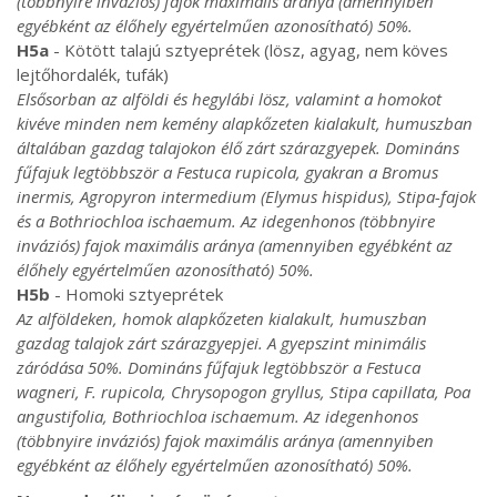
(többnyire inváziós) fajok maximális aránya (amennyiben
egyébként az élőhely egyértelműen azonosítható) 50%.
H5a
- Kötött talajú sztyeprétek (lösz, agyag, nem köves
lejtőhordalék, tufák)
Elsősorban az alföldi és hegylábi lösz, valamint a homokot
kivéve minden nem kemény alapkőzeten kialakult, humuszban
általában gazdag talajokon élő zárt szárazgyepek. Domináns
fűfajuk legtöbbször a Festuca rupicola, gyakran a Bromus
inermis, Agropyron intermedium (Elymus hispidus), Stipa-fajok
és a Bothriochloa ischaemum. Az idegenhonos (többnyire
inváziós) fajok maximális aránya (amennyiben egyébként az
élőhely egyértelműen azonosítható) 50%.
H5b
- Homoki sztyeprétek
Az alföldeken, homok alapkőzeten kialakult, humuszban
gazdag talajok zárt szárazgyepjei. A gyepszint minimális
záródása 50%. Domináns fűfajuk legtöbbször a Festuca
wagneri, F. rupicola, Chrysopogon gryllus, Stipa capillata, Poa
angustifolia, Bothriochloa ischaemum. Az idegenhonos
(többnyire inváziós) fajok maximális aránya (amennyiben
egyébként az élőhely egyértelműen azonosítható) 50%.