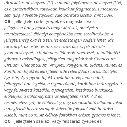
törpekákás növényzete (I1), a pionír folyómeder-növényzet (I1N)
és a csatornákban, tavakban kialakult fragmentális mocsarak
sem (BA). Adventív fajokkal való borítása kisebb, mint 50%.
OB
- Jellegtelen üde gyepek és magaskórósok
Jellegtelen üde gyepek és magaskórósok, amelyek a
természetközeli élőhelyi kategóriákba nem sorolhatók be. A
jellegtelenség oka és a terület eredete igen sokféle lehet. Ide
tarozik pl. az ártéri és mocsári ruderális és félruderális
gyomnövényzet, a hullámtéri liánosok, szedresek, a hullámtéri,
gátmenti másodlagos, jellegtelen magaskórósok (Tanacetum,
Cirsium, Chenopodium, Atriplex, Polygonum, Bidens, Rumex és
Xanthium fajok) és jellegtelen üde rétek (Alopecurus, Dactylis,
Agrostis, Agropyron fajok), továbbá az elgyomosodott,
felhagyott üde legelők, a regenerálódó, korábban műtrágyázott
vagy felülvetett kaszálók, a jellegtelen, kiszáradó buckaközi
élőhelyek, a Calamagrostis-os jellegtelen rétek. A 2-es
természetességű, de élőhelyileg még azonosítható állományokat
a megfelelő helyre soroljuk. Adventív fajokkal való borítása
kisebb, mint 50 %. Az élőhely foltokban erősen gyomos is lehet.
OC
- Jellegtelen száraz- vagy félszáraz gyepek és