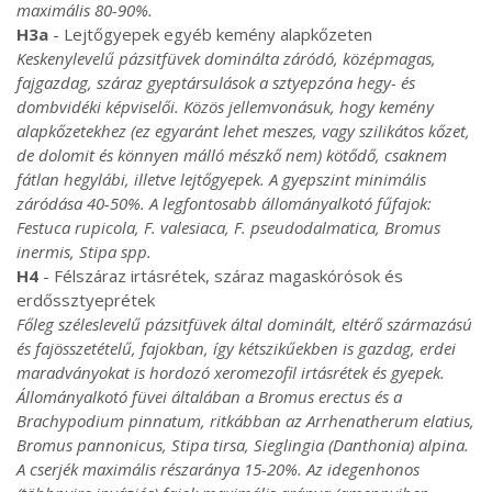
maximális 80-90%.
H3a
- Lejtőgyepek egyéb kemény alapkőzeten
Keskenylevelű pázsitfüvek dominálta záródó, középmagas,
fajgazdag, száraz gyeptársulások a sztyepzóna hegy- és
dombvidéki képviselői. Közös jellemvonásuk, hogy kemény
alapkőzetekhez (ez egyaránt lehet meszes, vagy szilikátos kőzet,
de dolomit és könnyen málló mészkő nem) kötődő, csaknem
fátlan hegylábi, illetve lejtőgyepek. A gyepszint minimális
záródása 40-50%. A legfontosabb állományalkotó fűfajok:
Festuca rupicola, F. valesiaca, F. pseudodalmatica, Bromus
inermis, Stipa spp.
H4
- Félszáraz irtásrétek, száraz magaskórósok és
erdőssztyeprétek
Főleg széleslevelű pázsitfüvek által dominált, eltérő származású
és fajösszetételű, fajokban, így kétszikűekben is gazdag, erdei
maradványokat is hordozó xeromezofil irtásrétek és gyepek.
Állományalkotó füvei általában a Bromus erectus és a
Brachypodium pinnatum, ritkábban az Arrhenatherum elatius,
Bromus pannonicus, Stipa tirsa, Sieglingia (Danthonia) alpina.
A cserjék maximális részaránya 15-20%. Az idegenhonos