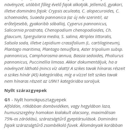
növényzet, utóbbit főleg évelő fajok alkotják. Jellemző, gyakori,
illetve domináns fajok: Crypsis aculeata, C. alopecuroides, C.
schoenoides, Suaeda pannonica (az új név szerinti!, az
erőteljesebb, gyakoribb sóballa), Cyperus pannonicus,
Salicornia prostrata, Chenopodium chenopodioides, Ch.
glaucum, Spergularia media, S. salina, Atriplex littoralis,
Salsola soda, illetve Lepidium crassifolium (L. cartilagineum),
Plantago maritima, Plantago tenuiflora, Aster tripolium subsp.
pannonicus, Camphorosma annua, Bassia sedoides, Pholiurus
pannonicus, Puccinellia limosa. Akkor dokumentáljuk, ha a
növényzet látható (nincs víz alatt)! A szikes tavak hínaras részeit
a szikes hínár (A5) kategóriába, míg a vízzel telt szikes tavak
nem hínaras részeit az U9N1 kategóriába soroljuk.
Nyílt szárazgyepek
G1
- Nyílt homokpusztagyepek
Alföldön, ritkábban dombvidéken, vagy hegylábon laza,
humuszszegény homokon kialakult alacsony, maximálisan
75%-os záródású, szárazságtűrő gyeptársulások. Domináns
fajaik szárazságtűrő zsombékoló füvek. Állományaik korábban