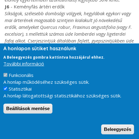
J6
- Keményfás ártéri erdők
Síkságok, szélesebb dombsági völgyek, hegylábak egykori vagy
mai árterének magasabb szintjein kialakult jó növekedésű
erdők, amelyeket Quercus robur, Fraxinus angustifolia (vagy F.
excelsior), s mellettük számos üde lomberdei vagy ligeterdei
fafaj alkot. Cserjeszintjük általában fejlett, gyepszintjükben üde
lomberdei ill. általános ligeterdei fajok uralkodnak. Az
A honlapon sütiket használunk
idegenhonos fafajok maximális aránya 50% (amennyiben
A Beleegyezés gombra kattintva hozzájárul ehhez.
egyébként az élőhely egyértelműen azonosítható).
További információ
Üde lomboserdők
Funkcionális
K1a
- Gyertyános-kocsányos tölgyesek
A honlap működéséhez szükséges sütik.
Síksági és dombvidéki tájak árnyas, üde erdei, amelyek
Statisztikai
lombkoronaszintjében általában a Quercus robur és a
A honlap látogatottsági statisztikáihoz szükséges sütik.
Carpinus betulus uralkodik. Az idegenhonos fafajok maximális
aránya 50% (amennyiben egyébként az élőhely egyértelműen
Beállítások mentése
azonosítható).
K2
- Gyertyános-kocsánytalan tölgyesek
W
Elegyes, Quercus petraea s.l. és gyertyán uralta üde, többnyire
Beleegyezés
mély talajú hegy-dombvidéki erdők (a gyertyánt részben