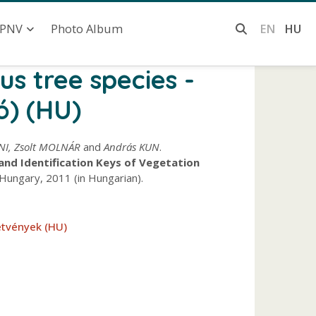
Photo Album
EN
HU
PNV
us tree species -
ó) (HU)
NI, Zsolt MOLNÁR
and
András KUN
.
and Identification Keys of Vegetation
 Hungary, 2011 (in Hungarian).
etvények (HU)