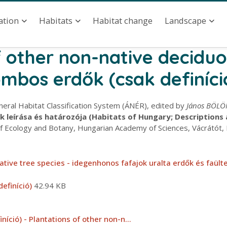
ation
Habitat change
ation
Habitats
Landscape
f other non-native deciduo
mbos erdők (csak definíci
neral Habitat Classification System (ÁNÉR), edited by
János BÖLÖ
 leírása és határozója (Habitats of Hungary; Descriptions 
 of Ecology and Botany, Hungarian Academy of Sciences, Vácrátót,
tive tree species - idegenhonos fafajok uralta erdők és faült
efiníció)
42.94 KB
níció) - Plantations of other non-n…