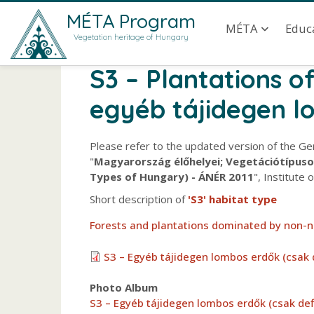
Skip to main content
Main navig
MÉTA Program
MÉTA
Educ
Vegetation heritage of Hungary
S3 – Plantations o
egyéb tájidegen lo
Please refer to the updated version of the Ge
"
Magyarország élőhelyei; Vegetációtípusok
Types of Hungary) - ÁNÉR 2011
", Institute
Short description of
'S3' habitat type
Forests and plantations dominated by non-na
S3 – Egyéb tájidegen lombos erdők (csak d
Photo Album
S3 – Egyéb tájidegen lombos erdők (csak defi