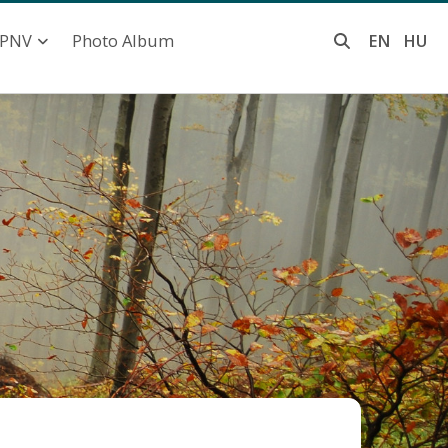
Photo Album
EN
HU
PNV