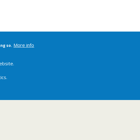
More info
ing so.
ebsite.
ics.