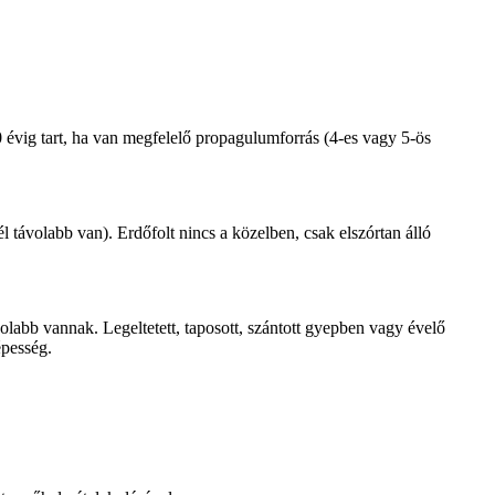
 évig tart, ha van megfelelő propagulumforrás (4-es vagy 5-ös
 távolabb van). Erdőfolt nincs a közelben, csak elszórtan álló
olabb vannak. Legeltetett, taposott, szántott gyepben vagy évelő
épesség.