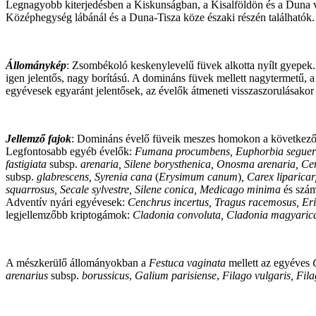
Legnagyobb kiterjedésben a Kiskunságban, a Kisalföldön és a Duna
Középhegység lábánál és a Duna-Tisza köze északi részén találhatók.
Állománykép
: Zsombékoló keskenylevelű füvek alkotta nyílt gyepek.
igen jelentős, nagy borítású. A domináns füvek mellett nagytermetű, a 
egyévesek egyaránt jelentősek, az évelők átmeneti visszaszorulásako
Jellemző fajok
: Domináns évelő füveik meszes homokon a következ
Legfontosabb egyéb évelők:
Fumana procumbens, Euphorbia seguer
fastigiata
subsp.
arenaria, Silene borysthenica, Onosma arenaria, Cen
subsp.
glabrescens, Syrenia cana
(
Erysimum canum
)
, Carex liparica
squarrosus, Secale sylvestre, Silene conica, Medicago minima
és szám
Adventív nyári egyévesek:
Cenchrus incertus, Tragus racemosus, Er
legjellemzőbb kriptogámok:
Cladonia convoluta, Cladonia magyarica
A mészkerülő állományokban a
Festuca vaginata
mellett az egyéves
arenarius
subsp.
borussicus
,
Galium parisiense
,
Filago vulgaris, Fil