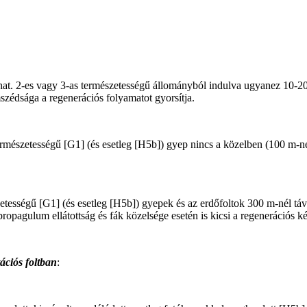
hat. 2-es vagy 3-as természetességű állományból indulva ugyanez 10-20
zédsága a regenerációs folyamatot gyorsítja.
rmészetességű [G1] (és esetleg [H5b]) gyep nincs a közelben (100 m-nél
etességű [G1] (és esetleg [H5b]) gyepek és az erdőfoltok 300 m-nél táv
propagulum ellátottság és fák közelsége esetén is kicsi a regenerációs k
ációs foltban
: