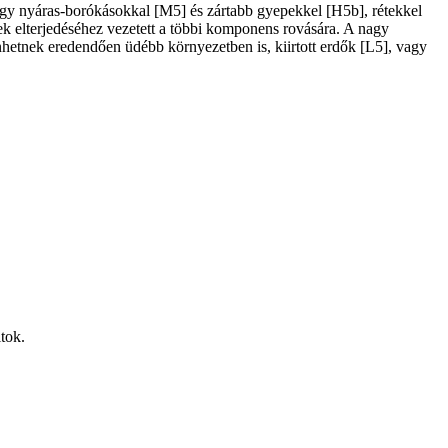
agy nyáras-borókásokkal [M5] és zártabb gyepekkel [H5b], rétekkel
epek elterjedéséhez vezetett a többi komponens rovására. A nagy
nhetnek eredendően üdébb környezetben is, kiirtott erdők [L5], vagy
ltok.