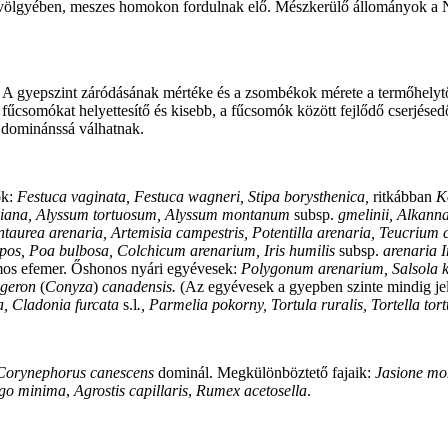
 völgyében, meszes homokon fordulnak elő. Mészkerülő állományok a 
 A gyepszint záródásának mértéke és a zsombékok mérete a termőhelytő
fűcsomókat helyettesítő és kisebb, a fűcsomók között fejlődő cserjésedő
r dominánssá válhatnak.
ők:
Festuca vaginata, Festuca wagneri, Stipa borysthenica,
ritkábban
K
iana, Alyssum tortuosum, Alyssum montanum
subsp.
gmelinii, Alkanna
taurea arenaria, Artemisia campestris, Potentilla arenaria, Teucrium
rpos, Poa bulbosa, Colchicum arenarium, Iris humilis
subsp.
arenaria I
os efemer. Őshonos nyári egyévesek:
Polygonum arenarium, Salsola k
igeron
(
Conyza
)
canadensis.
(Az egyévesek a gyepben szinte mindig jel
, Cladonia furcata
s.l
., Parmelia pokorny, Tortula ruralis, Tortella tor
Corynephorus canescens
dominál. Megkülönböztető fajaik:
Jasione mo
ago minima
,
Agrostis capillaris
,
Rumex acetosella
.