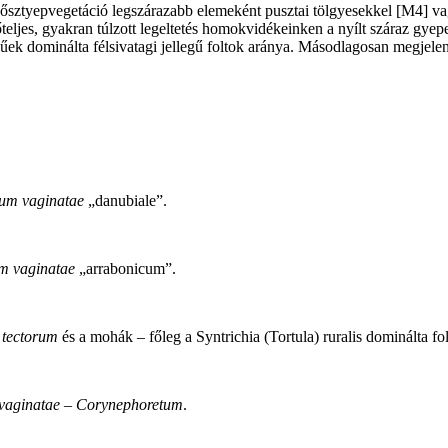
dősztyepvegetáció legszárazabb elemeként pusztai tölgyesekkel [M4] v
erőteljes, gyakran túlzott legeltetés homokvidékeinken a nyílt száraz gy
ikűek dominálta félsivatagi jellegű foltok aránya. Másodlagosan megjele
tum vaginatae
„danubiale”.
m vaginatae
„arrabonicum”.
 tectorum
és a mohák – főleg a Syntrichia (Tortula) ruralis dominálta fo
 vaginatae – Corynephoretum
.