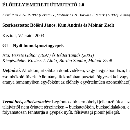
ÉLŐHELYISMERETI ÚTMUTATÓ 2.0
Készült az Á-NÉR1997 (
Fekete G., Molnár Zs.
&
Horváth F. (szerk.) (1997): A m
Szerkesztette
:
Bölöni János, Kun András és Molnár Zsolt
Kézirat, Vácrátót 2003
G1 – Nyílt homokpusztagyepek
Írta: Fekete Gábor (1997) és Rédei Tamás (2003)
Kiegészítette: Kovács J. Attila, Bartha Sándor, Molnár Zsolt
Definíció
: Alföldön, ritkábban dombvidéken, vagy hegylábon laza, h
zsombékoló füvek. Állományaik korábban pusztai tölgyesekkel vagy 
aránya (amennyiben egyébként az élőhely egyértelműen azonosítható
Termőhely, elhelyezkedés
: Legfontosabb termőhelyi jellemzőjük a la
talajvíztől nem érintett térszíneken – buckatetőkön, buckaoldalakon, 
folyamatosan fenntartja a gyepek nyílt, félsivatagi pionír jellegét.