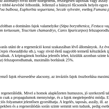
 állományt rövid időre túllegeltetik, részlegesen tapossák vagy aszály 
e többé-kevésbé felbomlik. Jellemző a hiányzó fűcsomók helyén egyes
oa bulbosa, Euphorbia segueriana, Secale sylvestre,
esetleg
Fumana p
kfoltban a domináns fajok valamelyike (
Stipa borysthenica, Festuca va
um tortuosum, Teucrium chamaedrys, Carex liparicarpos
) felszaporodh
gy zavarás utáni de a regeneráció korai szakaszában lévő állományok. Az
repis rhoeadifolia
stb.), vagy rövid életű nagyobb termetű kétszikűek (
nak. A kriptogámok borítása jelentős lehet, közülük azonban szinte k
ca
) felszaporodhatnak, maximális borításuk 25%.
llemző fajok részesedése alacsony, az inváziós fajok összborítása max
an regenerálódik. Mivel a homok alapkőzeten humuszos, jó szerkezetű tal
en csak a propagulumok mennyisége, és a fajok megtelepedési módja. E
s folyamatot jelentősen gyorsíthatja. A legelés, taposás, aszály, ill. az
gyepekben és a regenerálódás során szinte semmit sem tudunk, pedig eset