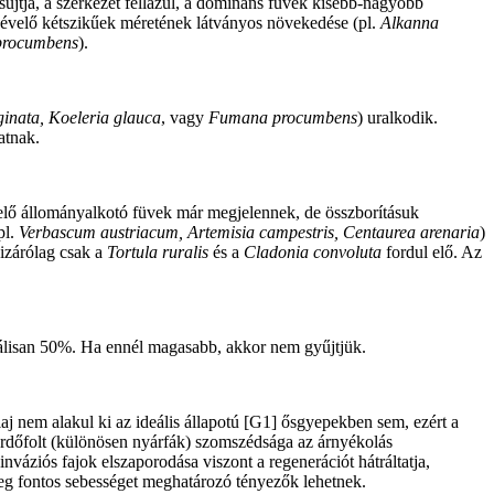
sújtja, a szerkezet fellazul, a domináns füvek kisebb-nagyobb
 évelő kétszikűek méretének látványos növekedése (pl.
Alkanna
rocumbens
).
ginata, Koeleria glauca
, vagy
Fumana procumbens
) uralkodik.
atnak.
 évelő állományalkotó füvek már megjelennek, de összborításuk
pl.
Verbascum austriacum, Artemisia campestris, Centaurea arenaria
)
izárólag csak a
Tortula ruralis
és a
Cladonia convoluta
fordul elő. Az
imálisan 50%. Ha ennél magasabb, akkor nem gyűjtjük.
aj nem alakul ki az ideális állapotú [G1] ősgyepekben sem, ezért a
rdőfolt (különösen nyárfák) szomszédsága az árnyékolás
 inváziós fajok elszaporodása viszont a regenerációt hátráltatja,
leg fontos sebességet meghatározó tényezők lehetnek.