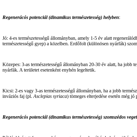
Regenerácós potenciál (dinamikus természetesség) helyben
:
Jó: 4-es természetességű állományban, amely 1-5 év alatt regenerálód
természetességű gyep) a közelben. Erdőfolt (különösen nyárfák) szoms
Közepes: 3-as természetességű állományban 20-30 év alatt, ha jobb te
nyárfák. A területet esetenként enyhén legeltetik.
Kicsi: 2-es vagy 3-as természetességű állományban, ha a jobb termész
inváziós faj (pl.
Asclepias syriaca
) tömeges elterjedése esetén még jó 
Regenerácós potenciál (dinamikus természetesség) szomszédos veget