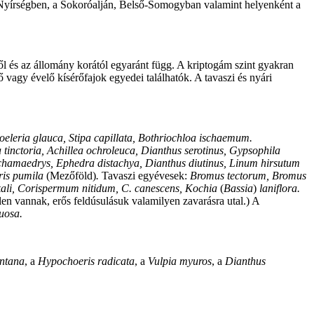
Nyírségben, a Sokoróalján, Belső-Somogyban valamint helyenként a
l és az állomány korától egyaránt függ. A kriptogám szint gyakran
 vagy évelő kísérőfajok egyedei találhatók. A tavaszi és nyári
oeleria glauca, Stipa capillata, Bothriochloa ischaemum.
 tinctoria, Achillea ochroleuca, Dianthus serotinus, Gypsophila
 chamaedrys, Ephedra distachya, Dianthus diutinus, Linum hirsutum
ris pumila
(Mezőföld)
.
Tavaszi egyévesek:
Bromus tectorum, Bromus
ali, Corispermum nitidum, C. canescens, Kochia
(
Bassia
)
laniflora.
en vannak, erős feldúsulásuk valamilyen zavarásra utal.) A
tuosa.
ntana
, a
Hypochoeris radicata
, a
Vulpia myuros
, a
Dianthus