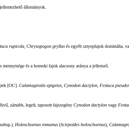
 jellemezhető állományok.
tuca rupicola, Chrysopogon gryllus
és egyéb sztyepfajok dominálta, v
ős mennyisége és a homoki fajok alacsony aránya a jellemző.
epek [OC].
Calamagrostis epigeios, Cynodon dactylon, Festuca pseudo
üvű, zártabb, legelt, taposott fajszegény
Cynodon dactylon
vagy
Festu
subsp
.
)
, Holoschoenus romanus
(
Scirpoides holoschoenus
)
, Calamagro