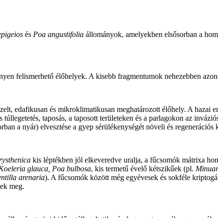
pigeios
és
Poa angustifolia
állományok, amelyekben elsősorban a homok
könnyen felismerhető élőhelyek. A kisebb fragmentumok nehezebben azono
sszelt, edafikusan és mikroklimatikusan meghatározott élőhely. A haza
úllegetetés, taposás, a taposott területeken és a parlagokon az invázi
rban a nyár) elvesztése a gyep sérülékenységét növeli és regenerációs 
rysthenica
kis léptékben jól elkeveredve uralja, a fűcsomók mátrixa ho
Koeleria glauca, Poa bulbosa
, kis termetű évelő kétszikűek (pl.
Minuar
ntilla arenaria
). A fűcsomók között még egyévesek és sokféle kriptogám
nnek meg.