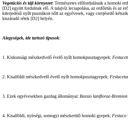
Vegetációs és táji környezet
: Természetes előfordulásaik a homoki er
[D2] együtt fordulnak elő. A talajvíz lecsapolása, az erdőirtás és az 
kiterjedésű nyílt pusztákon nőtt az egyévesek, vagy cserjésedő kétsz
kiszáradó rétek [D2] helyén.
Alegységek, ide tartozó típusok
:
1. Kiskunsági mészkedvelő évelő nyílt homokpusztagyepek:
Festuce
2. Kisalföldi mészkedvelő évelő nyílt homokpusztagyepek:
Festucetu
3. Ezek egyévesekben gazdag állományai:
Bassio laniflorae-Bromion
4. Kisalföldi, nyírségi, somogyi mészkerülő homoki gyepek:
Festuco