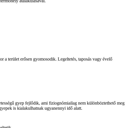
 termőhely átalakulásával.
r a terület erősen gyomosodik. Legeltetés, taposás vagy évelő
zetességű gyep fejlődik, ami fiziognómiailag nem különböztethető meg
gyepek is kialakulhatnak ugyanennyi idő alatt.
ltetik.