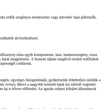
i erdők szegényes természetes vagy adventív fajai jellemzők,
síthatók távérzékeléssel.
i erdőssztyep zóna egyik komponense, laza, humuszszegény, rossz
ós fajok megjelenése. A homoki tájban meglévő eredeti erdőfoltok
képességét csökkenti.
mogén, egységes fiziognómiájú, gyökérzetük feltehetően záródik a
tia verna
), illetve a nagyobb termetű fajok kis méretű vegetatív
 faj is bőven előfordul. Az igazán szépen kifejlett állományok