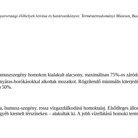
agyarországi élőhelyek leírása és határozókönyve. Természettudományi Múzeum, Bu
umuszszegény homokon kialakult alacsony, maximálisan 75%-os záródás
nyáras-borókásokkal alkottak mozaikot. Rögzítendő minimális kiterje
) 50%.
za, humusz-szegény, rossz vízgazdálkodású homoktalaj. Elsődleges állo
egyéb kiemelt térszíneken – alakultak ki. A jobb vízellátású homoki te