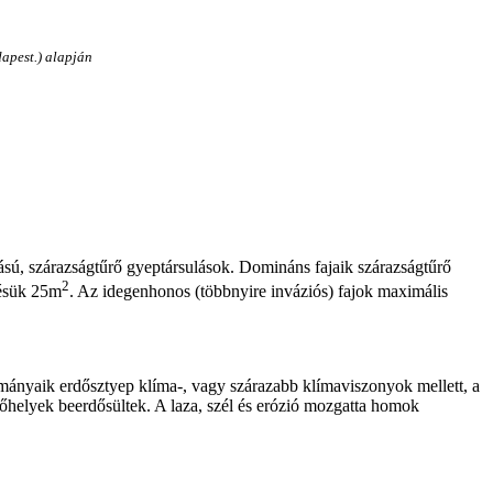
dapest.)
alapján
ú, szárazságtűrő gyeptársulások. Domináns fajaik szárazságtűrő
2
désük 25m
. Az idegenhonos (többnyire inváziós) fajok maximális
mányaik erdősztyep klíma-, vagy szárazabb klímaviszonyok mellett, a
rmőhelyek beerdősültek. A laza, szél és erózió mozgatta homok