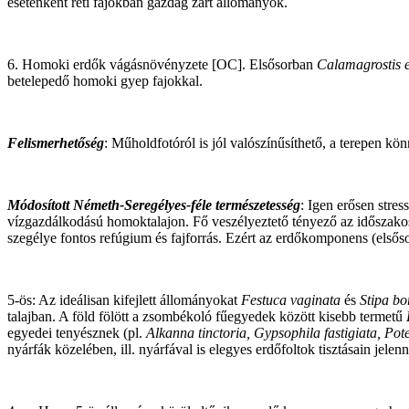
esetenként réti fajokban gazdag zárt állományok.
6. Homoki erdők vágásnövényzete [OC]. Elsősorban
Calamagrostis e
betelepedő homoki gyep fajokkal.
Felismerhetőség
: Műholdfotóról is jól valószínűsíthető, a terepen 
Módosított Németh-Seregélyes-féle természetesség
: Igen erősen stre
vízgazdálkodású homoktalajon. Fő veszélyeztető tényező az időszakos t
szegélye fontos refúgium és fajforrás. Ezért az erdőkomponens (elsőso
5-ös: Az ideálisan kifejlett állományokat
Festuca vaginata
és
Stipa bo
talajban. A föld fölött a zsombékoló fűegyedek között kisebb termetű
egyedei tenyésznek (pl.
Alkanna tinctoria, Gypsophila fastigiata, Pote
nyárfák közelében, ill. nyárfával is elegyes erdőfoltok tisztásain jele