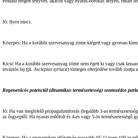
Például leégett fenyves, akácos vagy nyáras-borókás helyén, ritkán le
Jó: Ilyen nincs.
Közepes: Ha a korábbi szervesanyag zöme kiégett vagy gyorsan kimo
Kicsi: Ha a korábbi szervesanyag zöme nem égett ki vagy csak lassan
inváziós faj (pl.
Asclepias syriaca
) tömeges elterjedése tovább rontja a
Regenerácós potenciál (dinamikus természetesség) szomszédos parl
Jó: Ha van megfelelő propagulumforrás (legalább 3-as természetesség
az ősgyeptől. Ha nyaras erdőfolt és 4-es vagy 5-ös természetességű g
Közepes: Ha a propagulum ellátottság rosszabb ([G1] gyep 100 m-nél t