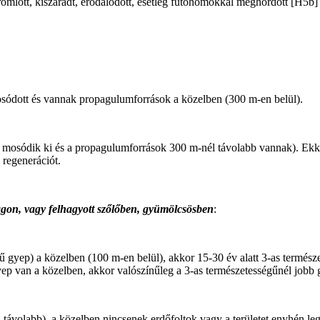
romlott, kiszáradt, erodálódott, esetleg futóhomokkal meghordott [H5b]
sódott és vannak propagulumforrások a közelben (300 m-en belül).
 mosódik ki és a propagulumforrások 300 m-nél távolabb vannak). Ekko
 regenerációt.
agon, vagy felhagyott szőlőben, gyümölcsösben
:
ű gyep) a közelben (100 m-en belül), akkor 15-30 év alatt 3-as termés
yep van a közelben, akkor valószínűleg a 3-as természetességűnél jobb 
ávolabb), a közelben nincsenek erdőfoltok vagy a területet enyhén lege