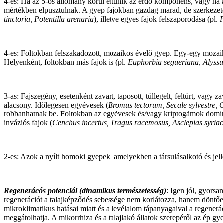
4-es: Ha az 5-ös állomány körül eltűnik az erdő komponens, vagy ha az
mértékben elpusztulnak. A gyep fajokban gazdag marad, de szerkezet
tinctoria, Potentilla arenaria
), illetve egyes fajok felszaporodása (pl.
P
4-es: Foltokban felszakadozott, mozaikos évelő gyep. Egy-egy mozai
Helyenként, foltokban más fajok is (pl.
Euphorbia segueriana, Alyss
3-as: Fajszegény, esetenként zavart, taposott, túllegelt, feltúrt, va
alacsony. Időlegesen egyévesek (
Bromus tectorum, Secale sylvestre, C
robbanhatnak be. Foltokban az egyévesek és/vagy kriptogámok dominál
inváziós fajok (
Cenchus incertus, Tragus racemosus, Asclepias syria
2-es: Azok a nyílt homoki gyepek, amelyekben a társulásalkotó és je
Regenerácós potenciál (dinamikus természetesség)
: Igen jól, gyors
regenerációt a talajképződés sebessége nem korlátozza, hanem döntő
mikroklimatikus hatásai miatt és a levélalom tápanyagaival a regeneráció
meggátolhatja. A mikorrhiza és a talajlakó állatok szerepéről az ép 