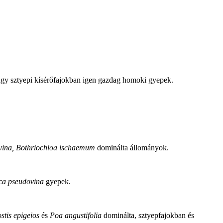
agy sztyepi kísérőfajokban igen gazdag homoki gyepek.
vina, Bothriochloa ischaemum
dominálta állományok.
ca pseudovina
gyepek.
stis epigeios
és
Poa angustifolia
dominálta, sztyepfajokban és