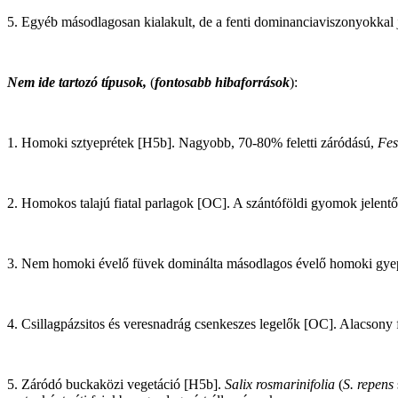
5. Egyéb másodlagosan kialakult, de a fenti dominanciaviszonyokkal
Nem ide tartozó típusok,
(
fontosabb hibaforrások
):
1. Homoki sztyeprétek [H5b]. Nagyobb, 70-80% feletti záródású,
Fes
2. Homokos talajú fiatal parlagok [OC]. A szántóföldi gyomok jelent
3. Nem homoki évelő füvek dominálta másodlagos évelő homoki gy
4. Csillagpázsitos és veresnadrág csenkeszes legelők [OC]. Alacsony f
5. Záródó buckaközi vegetáció [H5b].
Salix rosmarinifolia
(
S. repens